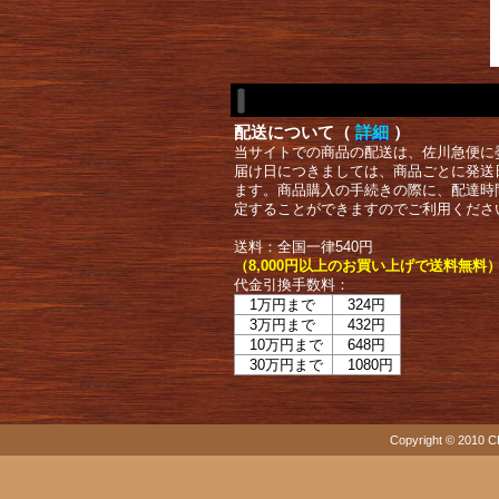
配送について（
詳細
）
当サイトでの商品の配送は、佐川急便に
届け日につきましては、商品ごとに発送
ます。商品購入の手続きの際に、配達時
定することができますのでご利用くださ
送料：全国一律540円
（8,000円以上のお買い上げで送料無料
代金引換手数料：
1万円まで
324円
3万円まで
432円
10万円まで
648円
30万円まで
1080円
Copyright © 2010 