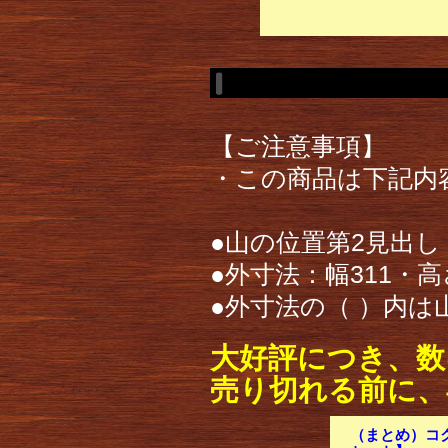
【ご注意事項】
・この商品は下記内
●山の位置第2見出し
●外寸法：幅311・高さ
●外寸法の（ ）内
大好評につき、数
売り切れる前に、
（まとめ）コクヨ