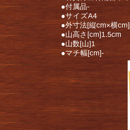
●付属品-
●サイズA4
●外寸法[縦cm×横cm]縦
●山高さ[cm]1.5cm
●山数[山]1
●マチ幅[cm]-