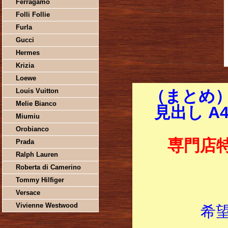
Ferragamo
Folli Follie
Furla
Gucci
Hermes
Krizia
Loewe
Louis Vuitton
（まとめ）
Melie Bianco
見出し A4
Miumiu
Orobianco
専門店
Prada
Ralph Lauren
Roberta di Camerino
Tommy Hilfiger
Versace
Vivienne Westwood
希