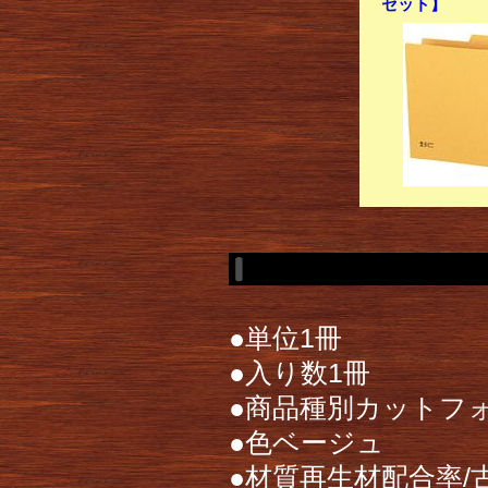
セット】
●単位1冊
●入り数1冊
●商品種別カットフ
●色ベージュ
●材質再生材配合率/