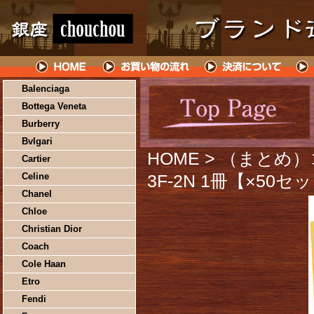
Balenciaga
Bottega Veneta
Burberry
Bvlgari
HOME
> （まとめ）
Cartier
Celine
3F-2N 1冊【×50セ
Chanel
Chloe
Christian Dior
Coach
Cole Haan
Etro
Fendi