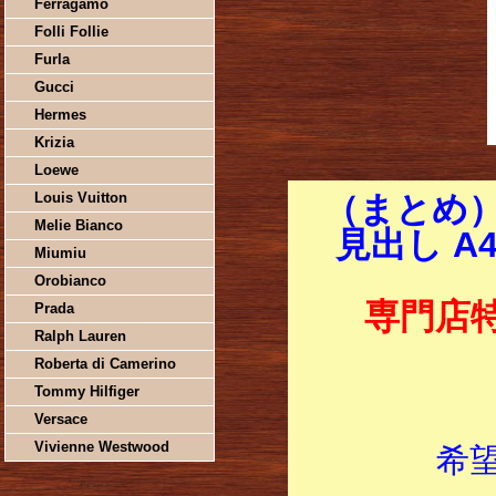
Ferragamo
Folli Follie
Furla
Gucci
Hermes
Krizia
Loewe
Louis Vuitton
（まとめ）
Melie Bianco
見出し A4
Miumiu
Orobianco
専門店
Prada
Ralph Lauren
Roberta di Camerino
Tommy Hilfiger
Versace
Vivienne Westwood
希