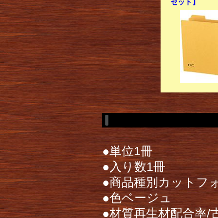
セット】
●単位1冊
●入り数1冊
●商品種別カットフ
●色ベージュ
●材質再生材配合率/