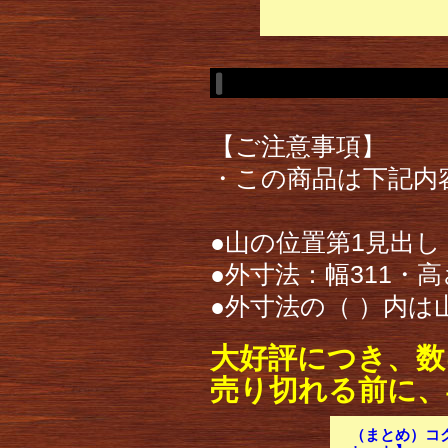
【ご注意事項】
・この商品は下記内
●山の位置第1見出し
●外寸法：幅311・高さ
●外寸法の（ ）内
大好評につき、数
売り切れる前に、
（まとめ）コクヨ