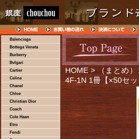
Balenciaga
Bottega Veneta
Burberry
Bvlgari
HOME
> （まとめ）
Cartier
Celine
4F-1N 1冊【×50セ
Chanel
Chloe
Christian Dior
Coach
Cole Haan
Etro
Fendi