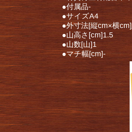
●付属品-
●サイズA4
●外寸法[縦cm×横cm]縦
●山高さ[cm]1.5
●山数[山]1
●マチ幅[cm]-