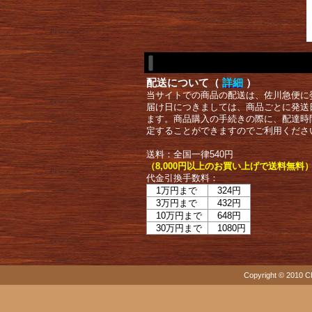
配送について（
詳細
）
当サイトでの商品の配送は、佐川急便に
届け日につきましては、商品ごとに発送
ます。商品購入の手続きの際に、配達時
定することができますのでご利用くださ
送料：全国一律540円
（8,000円以上のお買い上げで送料無料
代金引換手数料：
1万円まで
324円
3万円まで
432円
10万円まで
648円
30万円まで
1080円
Copyright © 2010 