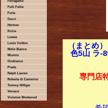
Ferragamo
Folli Follie
Furla
Gucci
Hermes
Krizia
Loewe
Louis Vuitton
（まとめ）
Melie Bianco
色5山 ラ-8
Miumiu
Orobianco
Prada
Ralph Lauren
専門店
Roberta di Camerino
Tommy Hilfiger
Versace
Vivienne Westwood
希