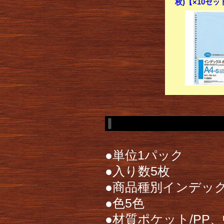
枚)【×10セッ
●単位1パック
●入り数5枚
●商品種別インデッ
●色5色
●材質ポケット/PP