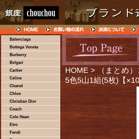
Balenciaga
Bottega Veneta
Burberry
Bvlgari
HOME
> （まとめ）
Cartier
Celine
5色5山1組(5枚)【×
Chanel
Chloe
Christian Dior
Coach
Cole Haan
Etro
Fendi