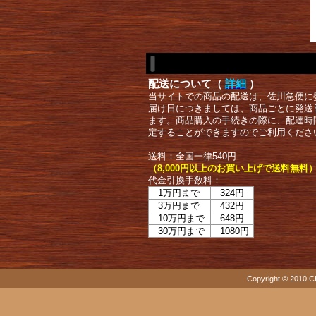
配送について（
詳細
）
当サイトでの商品の配送は、佐川急便に
届け日につきましては、商品ごとに発送
ます。商品購入の手続きの際に、配達時
定することができますのでご利用くださ
送料：全国一律540円
（8,000円以上のお買い上げで送料無料
代金引換手数料：
1万円まで
324円
3万円まで
432円
10万円まで
648円
30万円まで
1080円
Copyright © 2010 