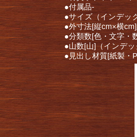
●付属品-
●サイズ（インデッ
●外寸法[縦cm×横cm]縦
●分類数[色・文字・数
●山数[山]（インデ
●見出し材質[紙製・P