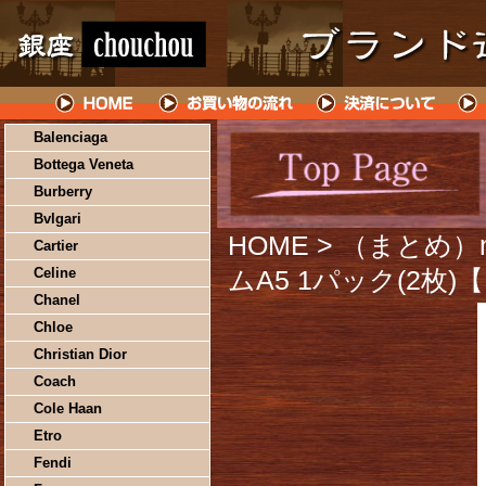
Balenciaga
Bottega Veneta
Burberry
Bvlgari
HOME
> （まとめ）
Cartier
Celine
ムA5 1パック(2枚)
Chanel
Chloe
Christian Dior
Coach
Cole Haan
Etro
Fendi