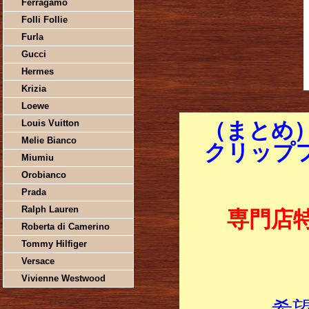
Ferragamo
Folli Follie
Furla
Gucci
Hermes
Krizia
Loewe
Louis Vuitton
（まとめ）
Melie Bianco
クリップフ
Miumiu
Orobianco
Prada
Ralph Lauren
専門店
Roberta di Camerino
Tommy Hilfiger
Versace
Vivienne Westwood
希