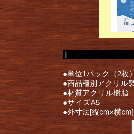
●単位1パック（2枚
●商品種別アクリル
●材質アクリル樹脂
●サイズA5
●外寸法[縦cm×横cm]縦