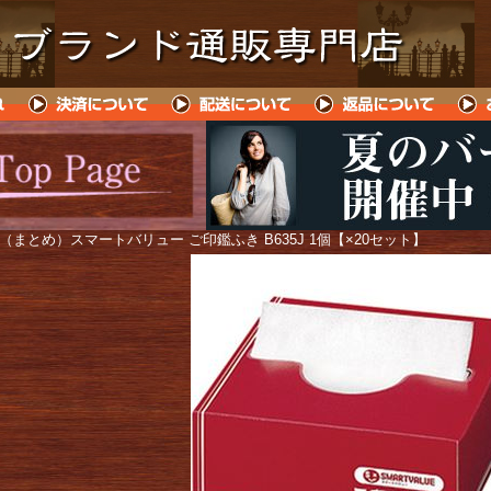
 （まとめ）スマートバリュー ご印鑑ふき B635J 1個【×20セット】