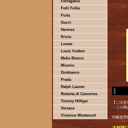
Ferragamo
Folli Follie
Furla
Gucci
Hermes
Krizia
Loewe
Louis Vuitton
Melie Bianco
Miumiu
Orobianco
Prada
Ralph Lauren
Roberta di Camerino
Tommy Hilfiger
【ご注意
・この商
Versace
Vivienne Westwood
印鑑使用
大好評