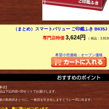
（まとめ）スマートバリュー ご印鑑ふき B635J 
3,624円
専門店特価
（ 税込：3,913
希望小売価格：オープン価格
事項】
品は下記内容×20セットでお届けします。
後の朱肉拭きとりに。一枚目を引き出しますとリレー式に出ます。
につき、数に限りがございます。