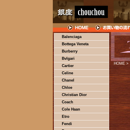
Balenciaga
Bottega Veneta
Burberry
Bvlgari
HOME
>
Cartier
Celine
Chanel
Chloe
Christian Dior
Coach
Cole Haan
Etro
Fendi