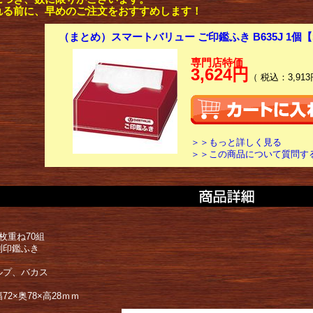
れる前に、早めのご注文をおすすめします！
（まとめ）スマートバリュー ご印鑑ふき B635J 1個【
専門店特価
3,624円
（ 税込：3,913
＞＞もっと詳しく見る
＞＞この商品について質問す
枚重ね70組
別印鑑ふき
ルプ、バカス
72×奥78×高28ｍｍ