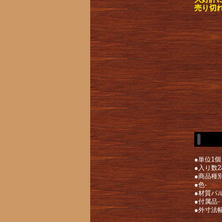
売り切
●単位1個
●入り数2
●商品種
●色-
●材質パ
●付属品-
●外寸法幅