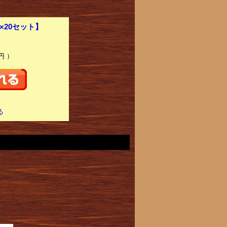
×20セット】
円 ）
る