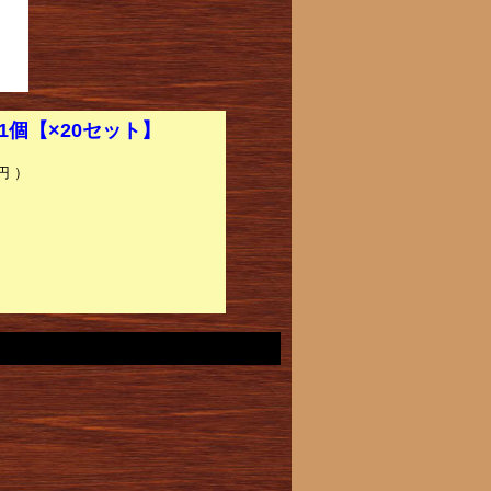
1個【×20セット】
円 ）