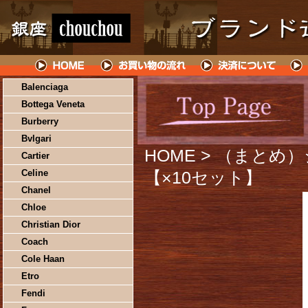
Balenciaga
Bottega Veneta
Burberry
Bvlgari
HOME
> （まとめ
Cartier
Celine
【×10セット】
Chanel
Chloe
Christian Dior
Coach
Cole Haan
Etro
Fendi