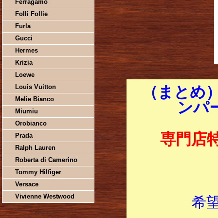
Ferragamo
Folli Follie
Furla
Gucci
Hermes
Krizia
Loewe
Louis Vuitton
（まとめ）
Melie Bianco
ンパ
Miumiu
Orobianco
専門店
Prada
Ralph Lauren
Roberta di Camerino
Tommy Hilfiger
Versace
Vivienne Westwood
希