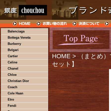
Balenciaga
Bottega Veneta
Burberry
Bvlgari
HOME
> （まとめ
Cartier
Celine
セット】
Chanel
Chloe
Christian Dior
Coach
Cole Haan
Etro
Fendi