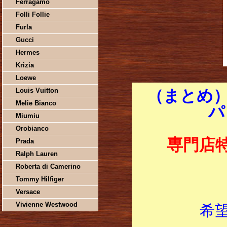
Ferragamo
Folli Follie
Furla
Gucci
Hermes
Krizia
Loewe
Louis Vuitton
（まとめ）
Melie Bianco
パ
Miumiu
Orobianco
専門店
Prada
Ralph Lauren
Roberta di Camerino
Tommy Hilfiger
Versace
Vivienne Westwood
希