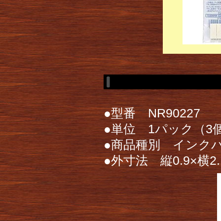
●型番 NR90227
●単位 1パック（3
●商品種別 インクパ
●外寸法 縦0.9×横2.