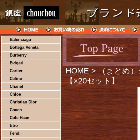
Balenciaga
Bottega Veneta
Burberry
Bvlgari
HOME
> （まとめ）
Cartier
Celine
【×20セット】
Chanel
Chloe
Christian Dior
Coach
Cole Haan
Etro
Fendi