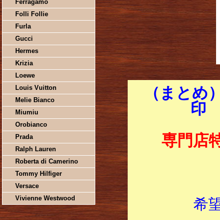
Ferragamo
Folli Follie
Furla
Gucci
Hermes
Krizia
Loewe
Louis Vuitton
（まとめ）
Melie Bianco
印 
Miumiu
Orobianco
専門店
Prada
Ralph Lauren
Roberta di Camerino
Tommy Hilfiger
Versace
Vivienne Westwood
希