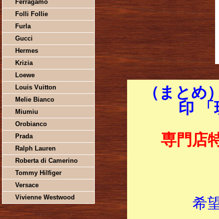
Ferragamo
Folli Follie
Furla
Gucci
Hermes
Krizia
Loewe
Louis Vuitton
（まとめ）
Melie Bianco
印 
Miumiu
Orobianco
専門店
Prada
Ralph Lauren
Roberta di Camerino
Tommy Hilfiger
Versace
Vivienne Westwood
希