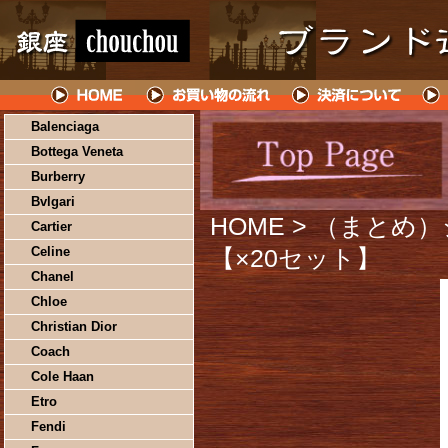
Balenciaga
Bottega Veneta
Burberry
Bvlgari
HOME
> （まとめ
Cartier
Celine
【×20セット】
Chanel
Chloe
Christian Dior
Coach
Cole Haan
Etro
Fendi