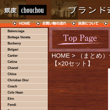
Balenciaga
Bottega Veneta
Burberry
Bvlgari
HOME
> （まとめ）
Cartier
Celine
【×20セット】
Chanel
Chloe
Christian Dior
Coach
Cole Haan
Etro
Fendi