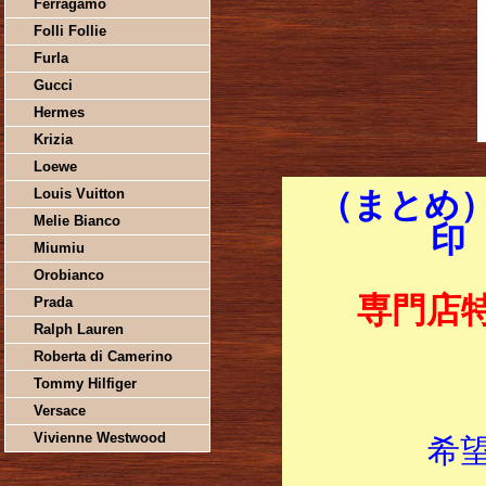
Ferragamo
Folli Follie
Furla
Gucci
Hermes
Krizia
Loewe
Louis Vuitton
（まとめ）
Melie Bianco
印
Miumiu
Orobianco
専門店
Prada
Ralph Lauren
Roberta di Camerino
Tommy Hilfiger
Versace
Vivienne Westwood
希