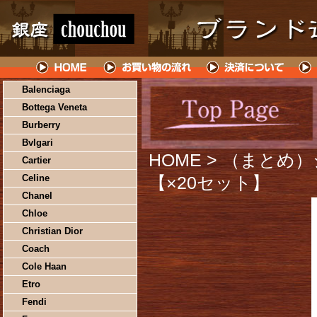
Balenciaga
Bottega Veneta
Burberry
Bvlgari
HOME
> （まとめ
Cartier
Celine
【×20セット】
Chanel
Chloe
Christian Dior
Coach
Cole Haan
Etro
Fendi