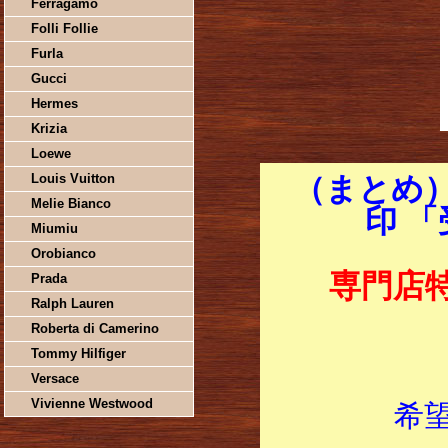
Ferragamo
Folli Follie
Furla
Gucci
Hermes
Krizia
Loewe
Louis Vuitton
（まとめ）
Melie Bianco
印 
Miumiu
Orobianco
専門店
Prada
Ralph Lauren
Roberta di Camerino
Tommy Hilfiger
Versace
Vivienne Westwood
希