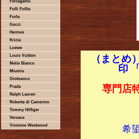
Ferragamo
Folli Follie
Furla
Gucci
Hermes
Krizia
Loewe
Louis Vuitton
（まとめ）
Melie Bianco
印 
Miumiu
Orobianco
専門店
Prada
Ralph Lauren
Roberta di Camerino
Tommy Hilfiger
Versace
Vivienne Westwood
希