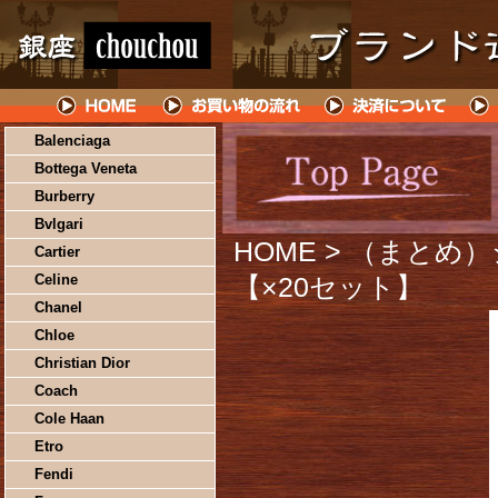
Balenciaga
Bottega Veneta
Burberry
Bvlgari
HOME
> （まとめ
Cartier
Celine
【×20セット】
Chanel
Chloe
Christian Dior
Coach
Cole Haan
Etro
Fendi