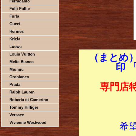
Ferragamo
Folli Follie
Furla
Gucci
Hermes
Krizia
Loewe
Louis Vuitton
（まとめ）
Melie Bianco
印 
Miumiu
Orobianco
専門店
Prada
Ralph Lauren
Roberta di Camerino
Tommy Hilfiger
Versace
Vivienne Westwood
希