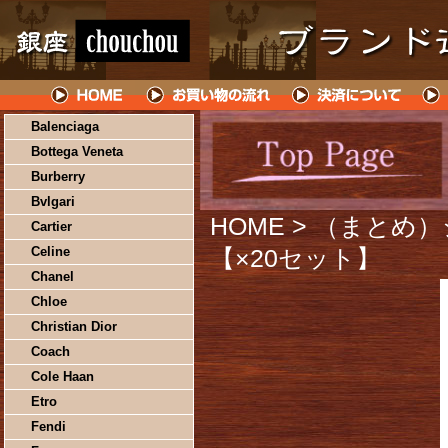
Balenciaga
Bottega Veneta
Burberry
Bvlgari
HOME
> （まとめ
Cartier
Celine
【×20セット】
Chanel
Chloe
Christian Dior
Coach
Cole Haan
Etro
Fendi