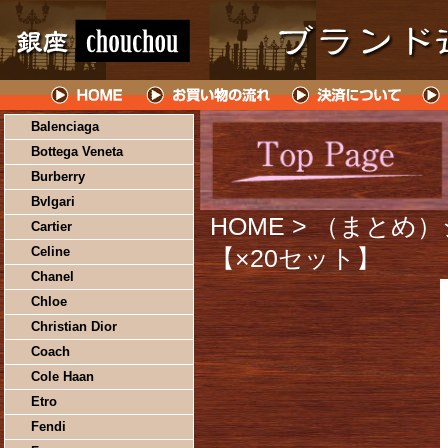
Balenciaga
Bottega Veneta
Burberry
Bvlgari
HOME
> （まとめ）
Cartier
Celine
【×20セット】
Chanel
Chloe
Christian Dior
Coach
Cole Haan
Etro
Fendi