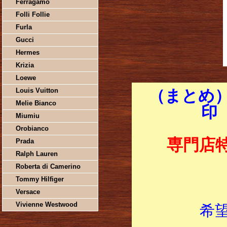
Ferragamo
Folli Follie
Furla
Gucci
Hermes
Krizia
Loewe
Louis Vuitton
（まとめ）
Melie Bianco
印
Miumiu
Orobianco
専門店
Prada
Ralph Lauren
Roberta di Camerino
Tommy Hilfiger
Versace
Vivienne Westwood
希