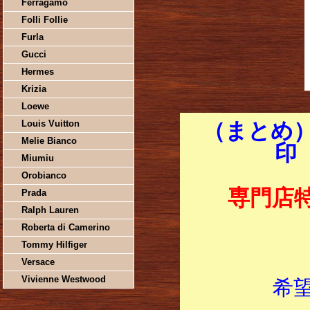
Ferragamo
Folli Follie
Furla
Gucci
Hermes
Krizia
Loewe
Louis Vuitton
（まとめ）
Melie Bianco
印
Miumiu
Orobianco
専門店
Prada
Ralph Lauren
Roberta di Camerino
Tommy Hilfiger
Versace
Vivienne Westwood
希