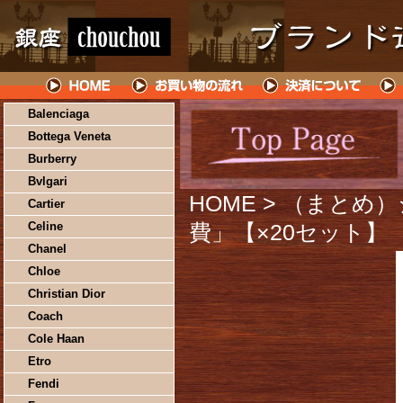
Balenciaga
Bottega Veneta
Burberry
Bvlgari
HOME
> （まとめ
Cartier
Celine
費」【×20セット】
Chanel
Chloe
Christian Dior
Coach
Cole Haan
Etro
Fendi