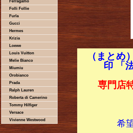
Ferragamo
Folli Follie
Furla
Gucci
Hermes
Krizia
Loewe
Louis Vuitton
（まとめ）
Melie Bianco
印 「
Miumiu
Orobianco
専門店
Prada
Ralph Lauren
Roberta di Camerino
Tommy Hilfiger
Versace
Vivienne Westwood
希