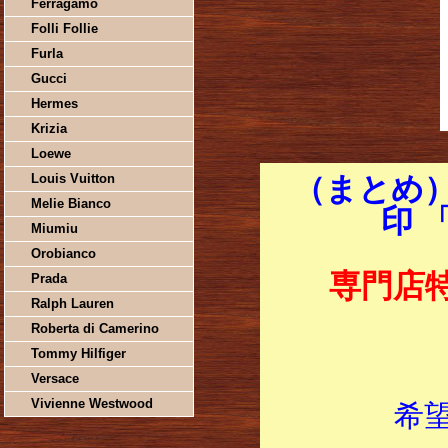
Ferragamo
Folli Follie
Furla
Gucci
Hermes
Krizia
Loewe
Louis Vuitton
（まとめ）
Melie Bianco
印 
Miumiu
Orobianco
専門店
Prada
Ralph Lauren
Roberta di Camerino
Tommy Hilfiger
Versace
Vivienne Westwood
希