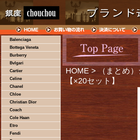
Balenciaga
Bottega Veneta
Burberry
Bvlgari
HOME
> （まとめ
Cartier
Celine
【×20セット】
Chanel
Chloe
Christian Dior
Coach
Cole Haan
Etro
Fendi