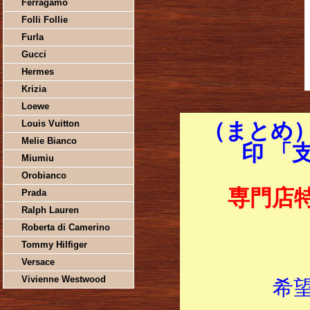
Ferragamo
Folli Follie
Furla
Gucci
Hermes
Krizia
Loewe
Louis Vuitton
（まとめ）
Melie Bianco
印 「
Miumiu
Orobianco
専門店
Prada
Ralph Lauren
Roberta di Camerino
Tommy Hilfiger
Versace
Vivienne Westwood
希