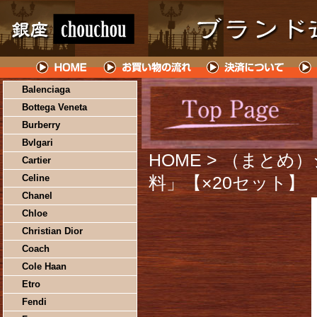
Balenciaga
Bottega Veneta
Burberry
Bvlgari
HOME
> （まとめ
Cartier
Celine
料」【×20セット】
Chanel
Chloe
Christian Dior
Coach
Cole Haan
Etro
Fendi