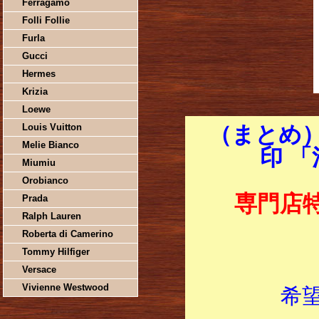
Ferragamo
Folli Follie
Furla
Gucci
Hermes
Krizia
Loewe
Louis Vuitton
（まとめ）
Melie Bianco
印 
Miumiu
Orobianco
専門店
Prada
Ralph Lauren
Roberta di Camerino
Tommy Hilfiger
Versace
Vivienne Westwood
希