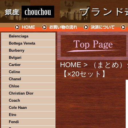
Balenciaga
Bottega Veneta
Burberry
Bvlgari
HOME
> （まとめ
Cartier
Celine
【×20セット】
Chanel
Chloe
Christian Dior
Coach
Cole Haan
Etro
Fendi