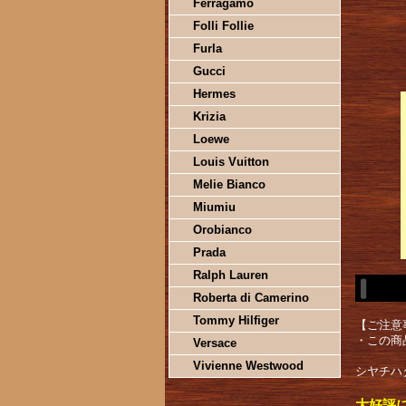
Ferragamo
Folli Follie
Furla
Gucci
Hermes
Krizia
Loewe
Louis Vuitton
Melie Bianco
Miumiu
Orobianco
Prada
Ralph Lauren
Roberta di Camerino
Tommy Hilfiger
【ご注意
・この商
Versace
Vivienne Westwood
シヤチハタ
大好評