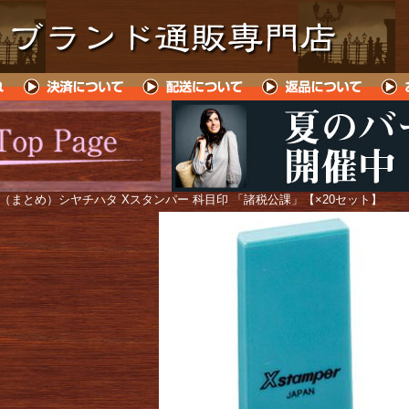
 （まとめ）シヤチハタ Xスタンパー 科目印 「諸税公課」【×20セット】