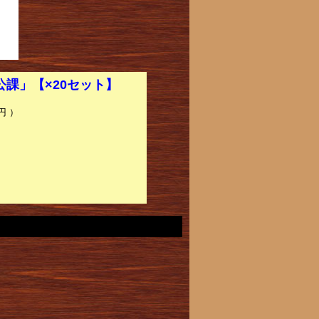
公課」【×20セット】
円 ）