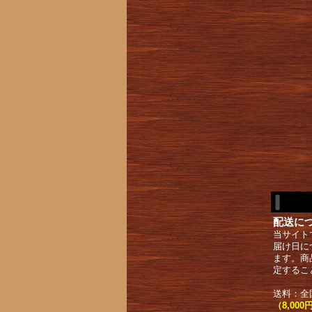
配送に
当サイト
届け日に
ます。商
定するこ
送料：全
（8,0