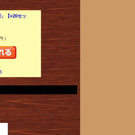
」【×20セッ
円 ）
る