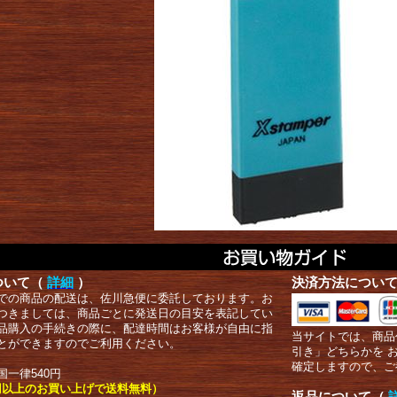
ついて（
詳細
）
決済方法につい
での商品の配送は、佐川急便に委託しております。お
つきましては、商品ごとに発送日の目安を表記してい
品購入の手続きの際に、配達時間はお客様が自由に指
当サイトでは、商品
とができますのでご利用ください。
引き」どちらかを 
確定しますので、ご
国一律540円
00円以上のお買い上げで送料無料）
返品について（