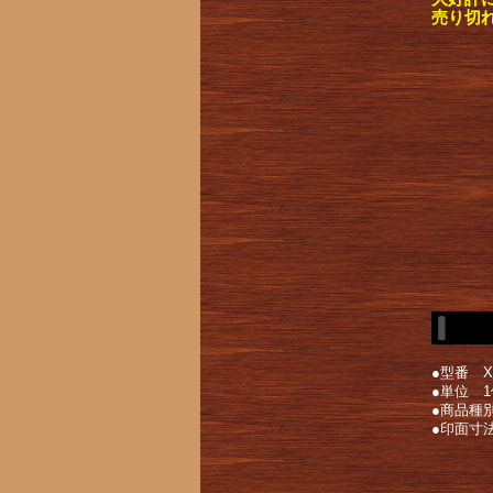
売り切
●型番 X
●単位 1
●商品種
●印面寸法