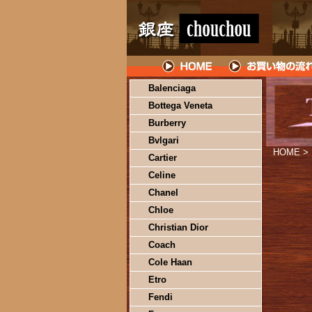
Balenciaga
Bottega Veneta
Burberry
Bvlgari
HOME
>
Cartier
Celine
Chanel
Chloe
Christian Dior
Coach
Cole Haan
Etro
Fendi