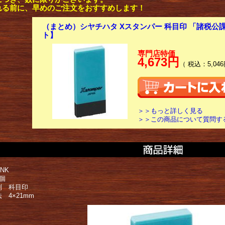
れる前に、早めのご注文をおすすめします！
（まとめ）シヤチハタ Xスタンパー 科目印 「諸税公課
ト】
専門店特価
4,673円
（ 税込：5,046
＞＞もっと詳しく見る
＞＞この商品について質問す
NK
個
別 科目印
 4×21mm