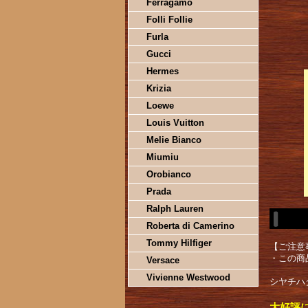
Ferragamo
Folli Follie
Furla
Gucci
Hermes
Krizia
Loewe
Louis Vuitton
Melie Bianco
Miumiu
Orobianco
Prada
Ralph Lauren
Roberta di Camerino
Tommy Hilfiger
【ご注意
・この商
Versace
Vivienne Westwood
シヤチハタ
大好評