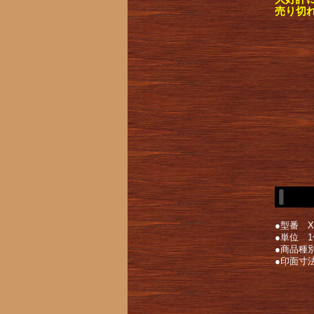
売り切
●型番 X
●単位 1
●商品種
●印面寸法