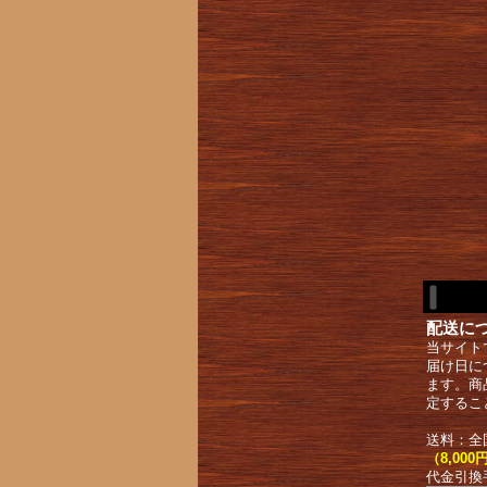
配送に
当サイト
届け日に
ます。商
定するこ
送料：全
（8,0
代金引換