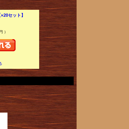
×20セット】
円 ）
る