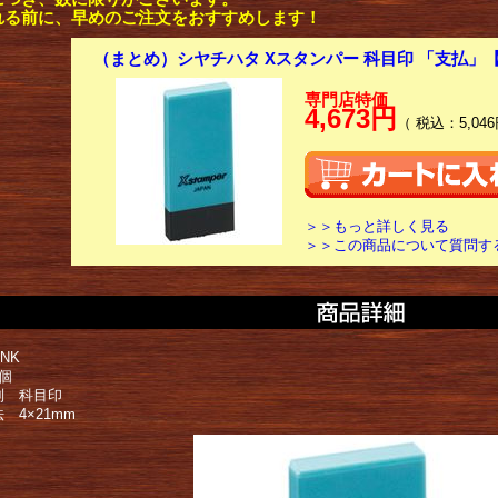
れる前に、早めのご注文をおすすめします！
（まとめ）シヤチハタ Xスタンパー 科目印 「支払」【
専門店特価
4,673円
（ 税込：5,046
＞＞もっと詳しく見る
＞＞この商品について質問す
NK
個
別 科目印
 4×21mm