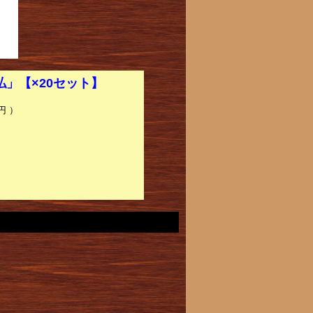
払」【×20セット】
円 ）