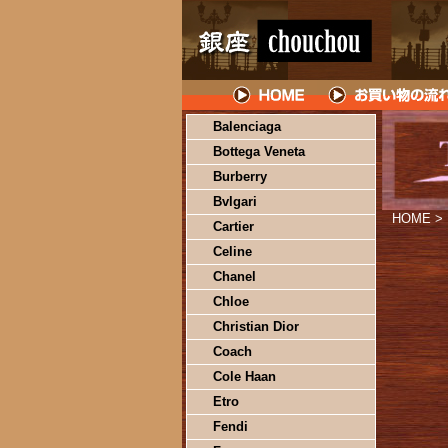
Balenciaga
Bottega Veneta
Burberry
Bvlgari
HOME
>
Cartier
Celine
Chanel
Chloe
Christian Dior
Coach
Cole Haan
Etro
Fendi