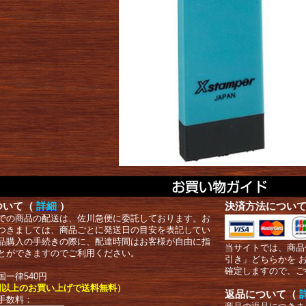
ついて（
詳細
）
決済方法につい
での商品の配送は、佐川急便に委託しております。お
つきましては、商品ごとに発送日の目安を表記してい
品購入の手続きの際に、配達時間はお客様が自由に指
当サイトでは、商品
とができますのでご利用ください。
引き」どちらかを 
確定しますので、ご
国一律540円
00円以上のお買い上げで送料無料）
返品について（
手数料：