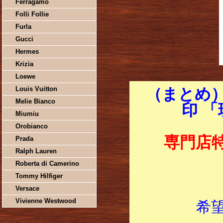
Ferragamo
Folli Follie
Furla
Gucci
Hermes
Krizia
Loewe
Louis Vuitton
（まとめ）
Melie Bianco
印 
Miumiu
Orobianco
専門店
Prada
Ralph Lauren
Roberta di Camerino
Tommy Hilfiger
Versace
Vivienne Westwood
希