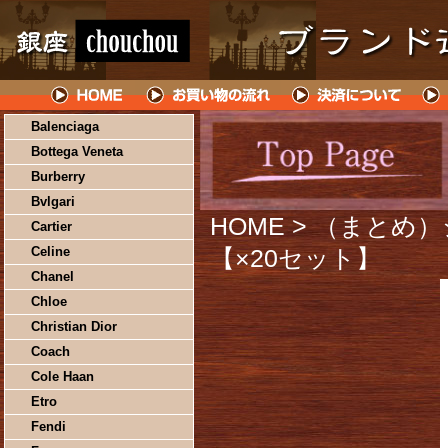
Balenciaga
Bottega Veneta
Burberry
Bvlgari
HOME
> （まとめ
Cartier
Celine
【×20セット】
Chanel
Chloe
Christian Dior
Coach
Cole Haan
Etro
Fendi