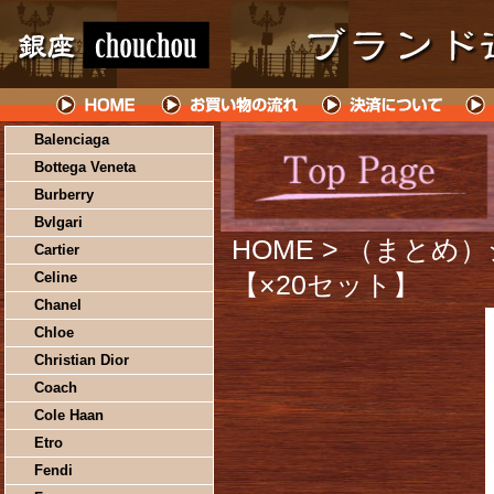
Balenciaga
Bottega Veneta
Burberry
Bvlgari
HOME
> （まとめ
Cartier
Celine
【×20セット】
Chanel
Chloe
Christian Dior
Coach
Cole Haan
Etro
Fendi