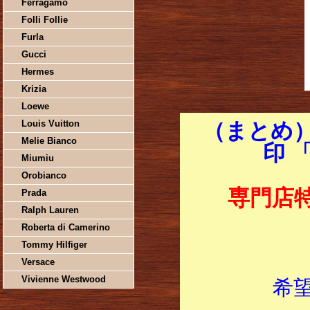
Ferragamo
Folli Follie
Furla
Gucci
Hermes
Krizia
Loewe
Louis Vuitton
（まとめ）
Melie Bianco
印 
Miumiu
Orobianco
専門店
Prada
Ralph Lauren
Roberta di Camerino
Tommy Hilfiger
Versace
Vivienne Westwood
希