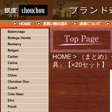
Balenciaga
Bottega Veneta
Burberry
Bvlgari
HOME
> （まとめ
Cartier
Celine
具」【×20セット】
Chanel
Chloe
Christian Dior
Coach
Cole Haan
Etro
Fendi