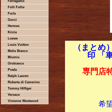
Ferragamo
Folli Follie
Furla
Gucci
Hermes
Krizia
Loewe
Louis Vuitton
（まとめ）
Melie Bianco
印 「
Miumiu
Orobianco
専門店
Prada
Ralph Lauren
Roberta di Camerino
Tommy Hilfiger
Versace
Vivienne Westwood
希