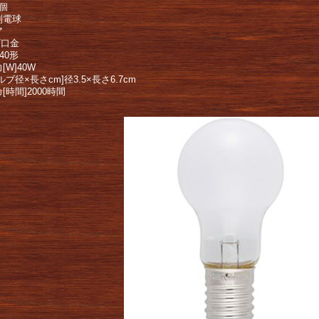
個
別電球
ア
7口金
40形
[W]40W
ルブ径×長さcm]径3.5×長さ6.7cm
[時間]2000時間