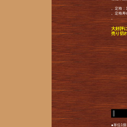
。定格：1
。定格寿命
。
大好評
売り切
●単位1個