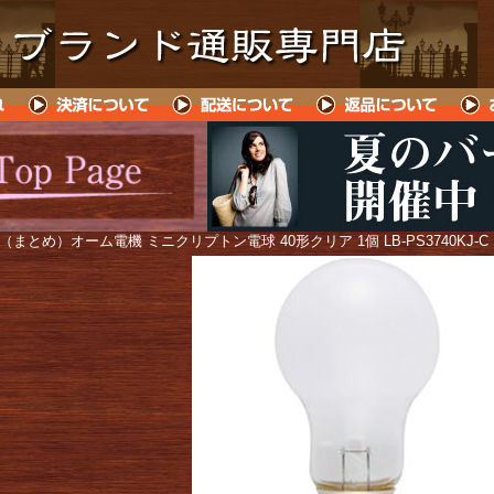
 （まとめ）オーム電機 ミニクリプトン電球 40形クリア 1個 LB-PS3740KJ-