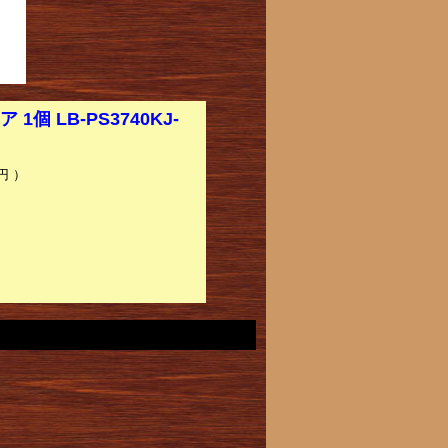
 LB-PS3740KJ-
円 ）