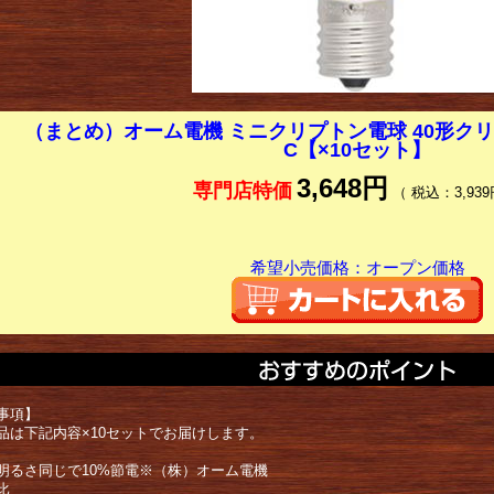
（まとめ）オーム電機 ミニクリプトン電球 40形クリア 1個
C【×10セット】
3,648円
専門店特価
（ 税込：3,939
希望小売価格：オープン価格
事項】
品は下記内容×10セットでお届けします。
明るさ同じで10%節電※（株）オーム電機
比