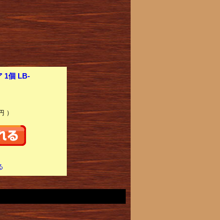
個 LB-
円 ）
る