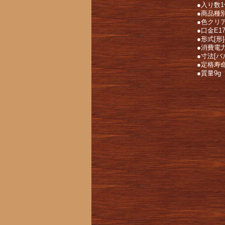
●入り数1
●商品種
●色クリ
●口金E1
●形式[形]
●消費電力
●寸法[バ
●定格寿命
●質量9g