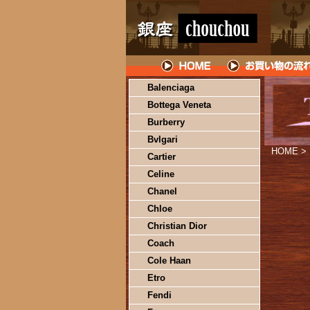
Balenciaga
Bottega Veneta
Burberry
Bvlgari
HOME
>
Cartier
Celine
Chanel
Chloe
Christian Dior
Coach
Cole Haan
Etro
Fendi