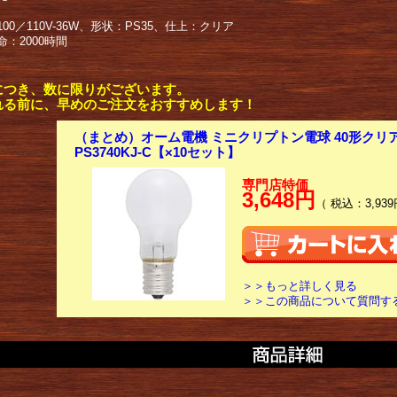
00／110V-36W、形状：PS35、仕上：クリア
：2000時間
につき、数に限りがございます。
れる前に、早めのご注文をおすすめします！
（まとめ）オーム電機 ミニクリプトン電球 40形クリア 1
PS3740KJ-C【×10セット】
専門店特価
3,648円
（ 税込：3,939
＞＞もっと詳しく見る
＞＞この商品について質問す