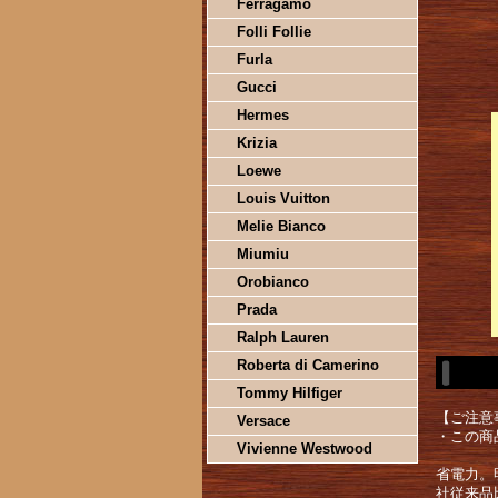
Ferragamo
Folli Follie
Furla
Gucci
Hermes
Krizia
Loewe
Louis Vuitton
Melie Bianco
Miumiu
Orobianco
Prada
Ralph Lauren
Roberta di Camerino
Tommy Hilfiger
【ご注意
Versace
・この商
Vivienne Westwood
省電力。
社従来品