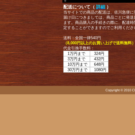
配送について（
詳細
）
当サイトでの商品の配送は、佐川急便に
届け日につきましては、商品ごとに発送
ます。商品購入の手続きの際に、配達時
定することができますのでご利用くださ
送料：全国一律540円
（8,000円以上のお買い上げで送料無料
代金引換手数料：
1万円まで
324円
3万円まで
432円
10万円まで
648円
30万円まで
1080円
Copyright © 2010 