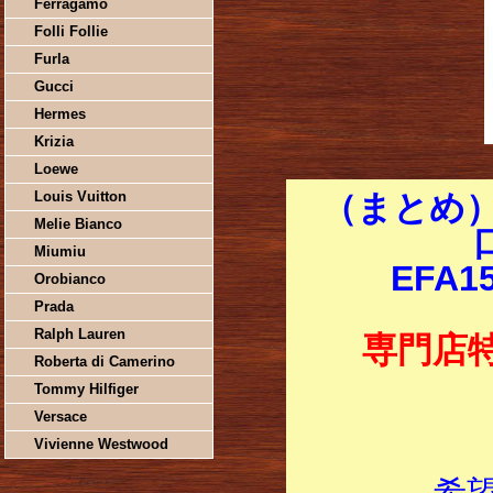
Ferragamo
Folli Follie
Furla
Gucci
Hermes
Krizia
Loewe
Louis Vuitton
（まとめ）
Melie Bianco
Miumiu
EFA1
Orobianco
Prada
Ralph Lauren
専門店
Roberta di Camerino
Tommy Hilfiger
Versace
Vivienne Westwood
希