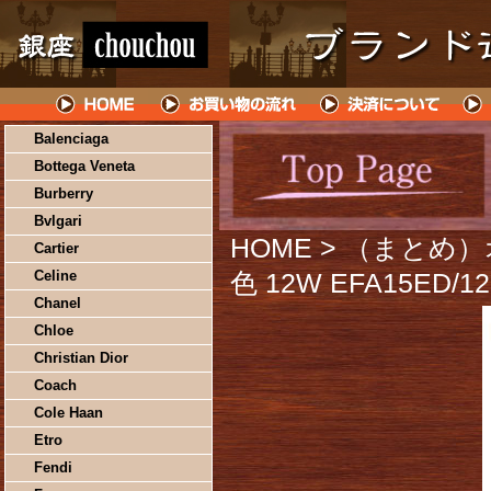
Balenciaga
Bottega Veneta
Burberry
Bvlgari
HOME
> （まとめ）
Cartier
Celine
色 12W EFA15ED
Chanel
Chloe
Christian Dior
Coach
Cole Haan
Etro
Fendi