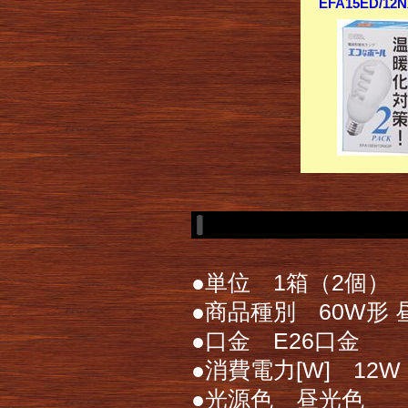
EFA15ED/1
●単位 1箱（2個）
●商品種別 60W形 
●口金 E26口金
●消費電力[W] 12W
●光源色 昼光色