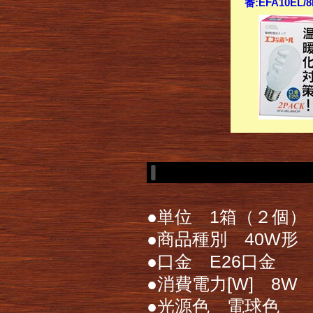
番:EFA10EL
●単位 1箱（２個）
●商品種別 40W形
●口金 E26口金
●消費電力[W] 8W
●光源色 電球色