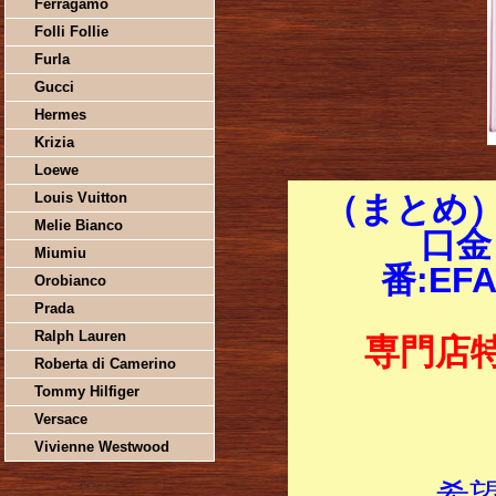
Ferragamo
Folli Follie
Furla
Gucci
Hermes
Krizia
Loewe
Louis Vuitton
（まとめ）
Melie Bianco
口金
Miumiu
番:EF
Orobianco
Prada
Ralph Lauren
専門店
Roberta di Camerino
Tommy Hilfiger
Versace
Vivienne Westwood
希