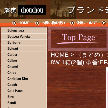
Balenciaga
Bottega Veneta
Burberry
Bvlgari
HOME
> （まとめ）
Cartier
Celine
8W 1箱(2個) 型番:E
Chanel
Chloe
Christian Dior
Coach
Cole Haan
Etro
Fendi