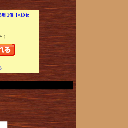
用 1個【×10セ
円 ）
る