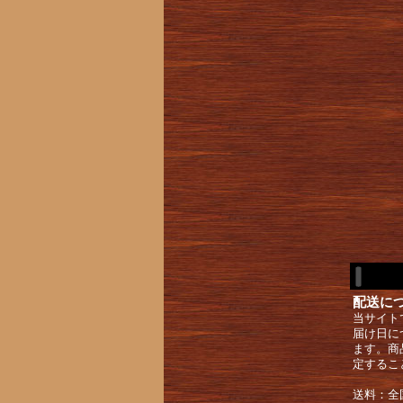
配送に
当サイト
届け日に
ます。商
定するこ
送料：全