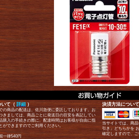
ついて（
詳細
）
決済方法につい
での商品の配送は、佐川急便に委託しております。お
つきましては、商品ごとに発送日の目安を表記してい
品購入の手続きの際に、配達時間はお客様が自由に指
当サイトでは、商品
とができますのでご利用ください。
引き」どちらかを 
確定しますので、ご
国一律540円