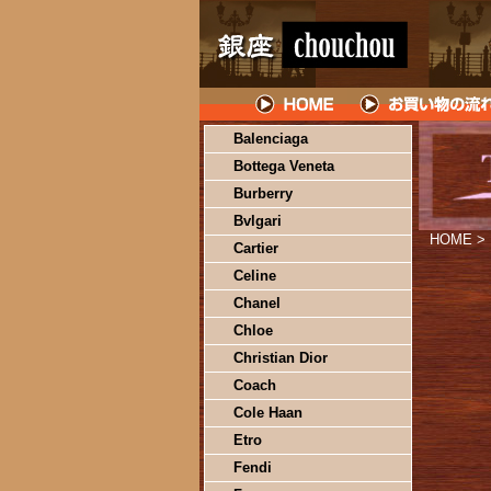
Balenciaga
Bottega Veneta
Burberry
Bvlgari
HOME
>
Cartier
Celine
Chanel
Chloe
Christian Dior
Coach
Cole Haan
Etro
Fendi