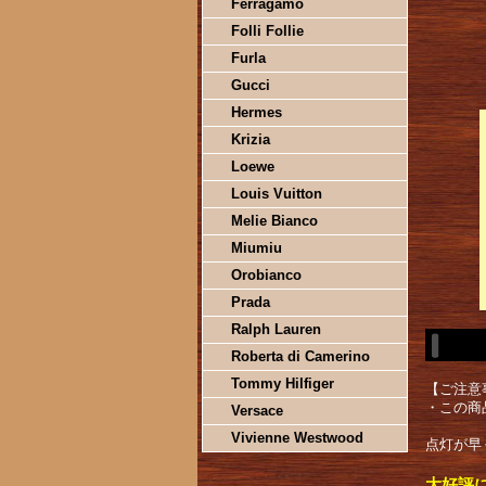
Ferragamo
Folli Follie
Furla
Gucci
Hermes
Krizia
Loewe
Louis Vuitton
Melie Bianco
Miumiu
Orobianco
Prada
Ralph Lauren
Roberta di Camerino
Tommy Hilfiger
【ご注意
・この商
Versace
Vivienne Westwood
点灯が早
大好評