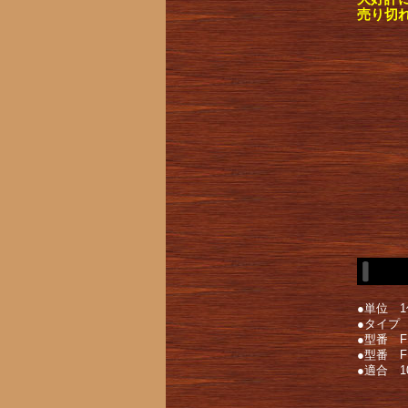
売り切
●単位 1
●タイプ
●型番 F
●型番 F
●適合 1