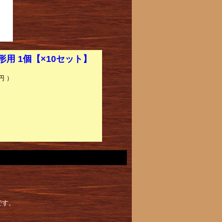
形用 1個【×10セット】
円 ）
です。