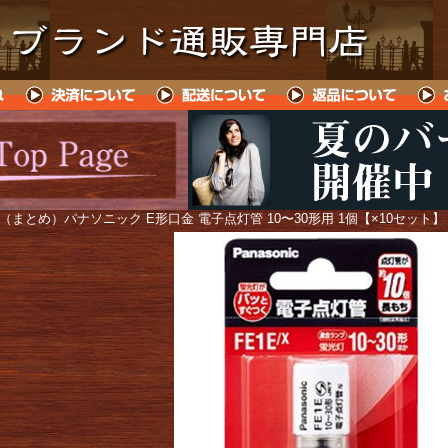
 （まとめ）パナソニック E形口金 電子点灯管 10〜30形用 1個【×10セット】