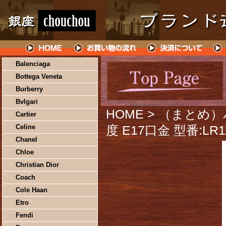
Balenciaga
Bottega Veneta
Burberry
Bvlgari
HOME
> （まとめ）
Cartier
Celine
度 E17口金 型番:LR
Chanel
Chloe
Christian Dior
Coach
Cole Haan
Etro
Fendi