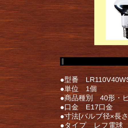
●型番 LR110V40W
●単位 1個
●商品種別 40形・ビ
●口金 E17口金
●寸法[バルブ径×長さc
●タイプ レフ電球