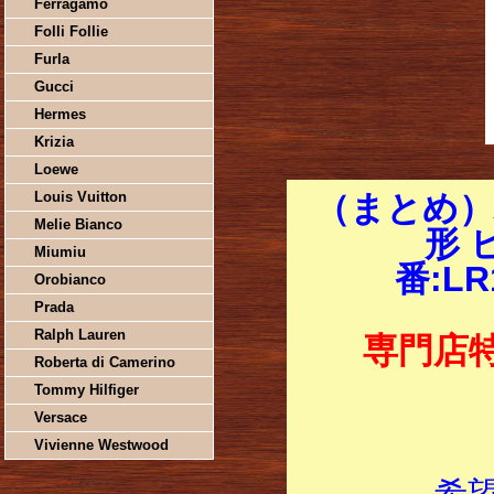
Ferragamo
Folli Follie
Furla
Gucci
Hermes
Krizia
Loewe
Louis Vuitton
（まとめ）
Melie Bianco
形 
Miumiu
番:L
Orobianco
Prada
Ralph Lauren
専門店
Roberta di Camerino
Tommy Hilfiger
Versace
Vivienne Westwood
希