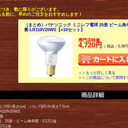
につき、数に限りがございます。
れる前に、早めのご注文をおすすめします！
（まとめ）パナソニック ミニレフ電球 25形 ビーム角40
番:LR110V25WS【×10セット】
専門店特価
4,720円
（ 税込：5,097
＞＞もっと詳しく見る
＞＞この商品について質問す
ルブ径×長さcm] バルブ径5.0×長さ7.5cm
110V25WS
個
 25形・ビーム角40度・E17口金
17口金