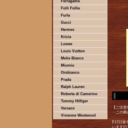
Ferragamo
Folli Follie
Furla
Gucci
Hermes
Krizia
Loewe
Louis Vuitton
Melie Bianco
Miumiu
Orobianco
Prada
Ralph Lauren
Roberta di Camerino
Tommy Hilfiger
【ご注意
Versace
・この商
Vivienne Westwood
E17口
いますの