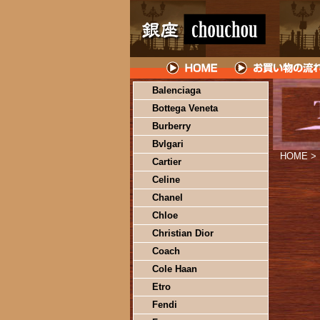
Balenciaga
Bottega Veneta
Burberry
Bvlgari
HOME
>
Cartier
Celine
Chanel
Chloe
Christian Dior
Coach
Cole Haan
Etro
Fendi