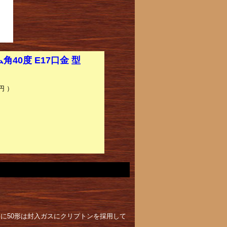
40度 E17口金 型
】
円 ）
らに50形は封入ガスにクリプトンを採用して