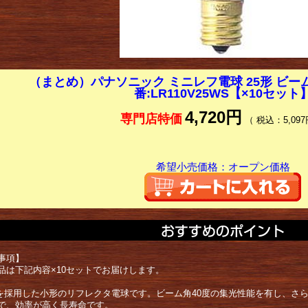
（まとめ）パナソニック ミニレフ電球 25形 ビーム角
番:LR110V25WS【×10セット
4,720円
専門店特価
（ 税込：5,097
希望小売価格：オープン価格
事項】
品は下記内容×10セットでお届けします。
金を採用した小形のリフレクタ電球です。ビーム角40度の集光性能を有し、さ
で、効率が高く長寿命です。