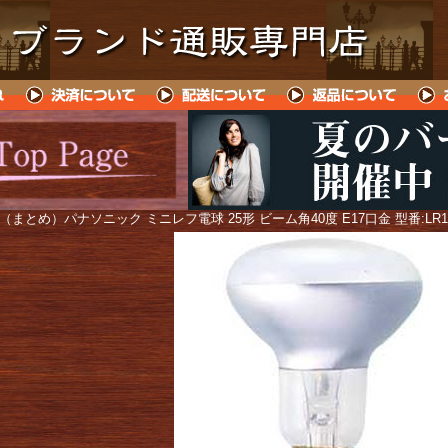
 （まとめ）パナソニック ミニレフ電球 25形 ビーム角40度 E17口金 型番:LR1