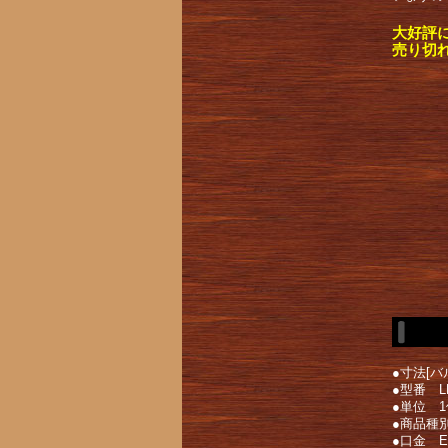
大好評
売り切
●寸法[バ
●型番 LR
●単位 1
●商品種別
●口金 E