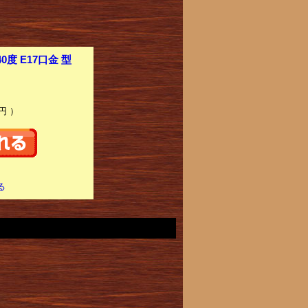
度 E17口金 型
円 ）
る