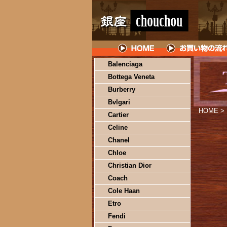
Balenciaga
Bottega Veneta
Burberry
Bvlgari
HOME
>
Cartier
Celine
Chanel
Chloe
Christian Dior
Coach
Cole Haan
Etro
Fendi