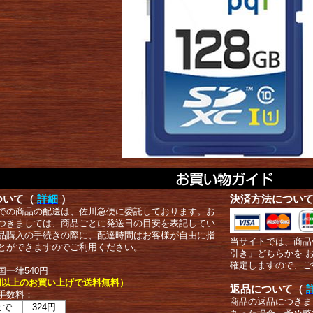
ついて（
詳細
）
決済方法につい
での商品の配送は、佐川急便に委託しております。お
つきましては、商品ごとに発送日の目安を表記してい
品購入の手続きの際に、配達時間はお客様が自由に指
当サイトでは、商品
とができますのでご利用ください。
引き」どちらかを 
確定しますので、ご
国一律540円
00円以上のお買い上げで送料無料）
返品について（
手数料：
商品の返品につきま
まで
324円