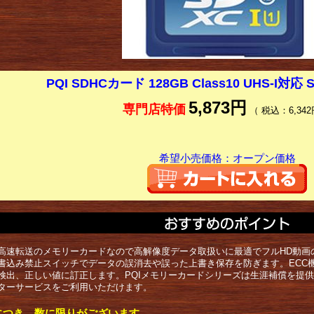
PQI SDHCカード 128GB Class10 UHS-I対応 S
5,873円
専門店特価
（ 税込：6,342
希望小売価格：オープン価格
高速転送のメモリーカードなので高解像度データ取扱いに最適でフルHD動画
書込み禁止スイッチでデータの誤消去や誤った上書き保存を防ぎます。ECC
検出、正しい値に訂正します。PQIメモリーカードシリーズは生涯補償を提
ターサービスをご利用いただけます。
につき、数に限りがございます。