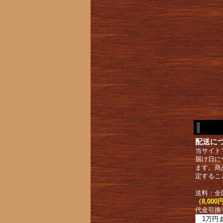
配送に
当サイト
届け日に
ます。商
定するこ
送料：全
（8,0
代金引換
1万円