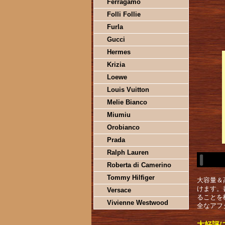
Ferragamo
Folli Follie
Furla
Gucci
Hermes
Krizia
Loewe
Louis Vuitton
Melie Bianco
Miumiu
Orobianco
Prada
Ralph Lauren
Roberta di Camerino
Tommy Hilfiger
大容量＆
けます。
Versace
ることを
Vivienne Westwood
全なアフ
大好評