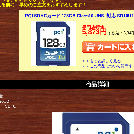
れる前に、早めのご注文をおすすめします！
PQI SDHCカード 128GB Class10 UHS-I対応 SD10U11
専門店特価
5,873円
（ 税込：6,342
＞＞もっと詳しく見る
＞＞この商品について質問す
枚
28GB
 SDHC