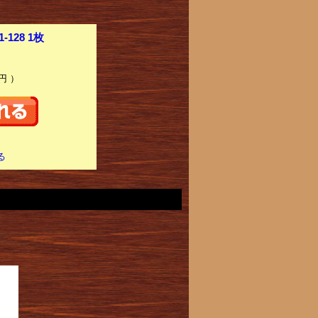
-128 1枚
円 ）
る