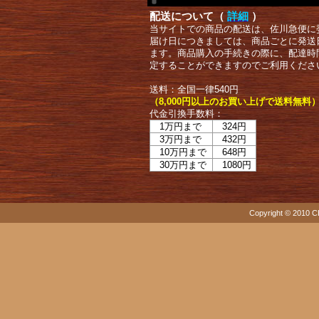
配送について（
詳細
）
当サイトでの商品の配送は、佐川急便に
届け日につきましては、商品ごとに発送
ます。商品購入の手続きの際に、配達時
定することができますのでご利用くださ
送料：全国一律540円
（8,000円以上のお買い上げで送料無料
代金引換手数料：
1万円まで
324円
3万円まで
432円
10万円まで
648円
30万円まで
1080円
Copyright © 2010 