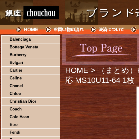
Balenciaga
Bottega Veneta
Burberry
Bvlgari
HOME
> （まとめ）PQ
Cartier
Celine
応 MS10U11-64 
Chanel
Chloe
Christian Dior
Coach
Cole Haan
Etro
Fendi