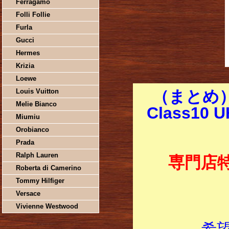
Ferragamo
Folli Follie
Furla
Gucci
Hermes
Krizia
Loewe
Louis Vuitton
（まとめ）P
Melie Bianco
Class10 
Miumiu
Orobianco
Prada
Ralph Lauren
専門店
Roberta di Camerino
Tommy Hilfiger
Versace
Vivienne Westwood
希