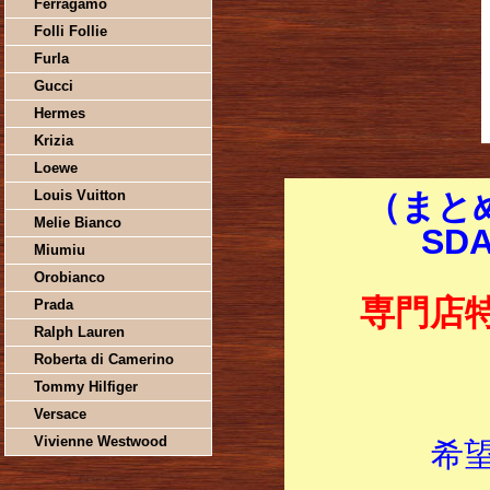
Ferragamo
Folli Follie
Furla
Gucci
Hermes
Krizia
Loewe
Louis Vuitton
（まとめ
Melie Bianco
SD
Miumiu
Orobianco
専門店
Prada
Ralph Lauren
Roberta di Camerino
Tommy Hilfiger
Versace
Vivienne Westwood
希