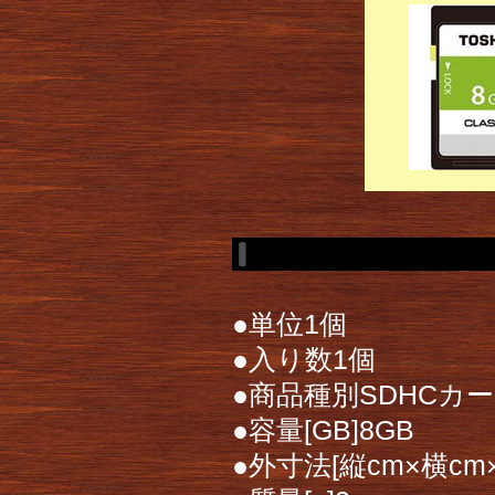
●単位1個
●入り数1個
●商品種別SDHCカ
●容量[GB]8GB
●外寸法[縦cm×横cm×