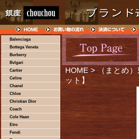
Balenciaga
Bottega Veneta
Burberry
Bvlgari
HOME
> （まとめ）東
Cartier
Celine
ット】
Chanel
Chloe
Christian Dior
Coach
Cole Haan
Etro
Fendi