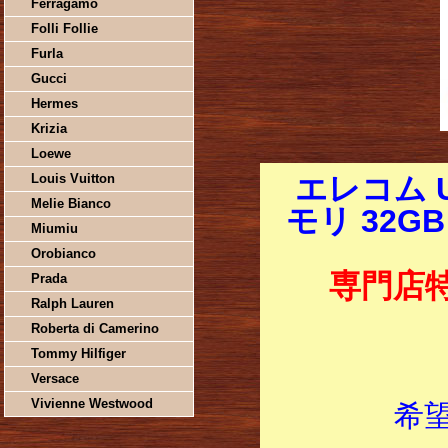
Ferragamo
Folli Follie
Furla
Gucci
Hermes
Krizia
Loewe
Louis Vuitton
エレコム 
Melie Bianco
モリ 32GB
Miumiu
Orobianco
専門店
Prada
Ralph Lauren
Roberta di Camerino
Tommy Hilfiger
Versace
Vivienne Westwood
希