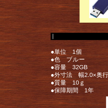
●単位 1個
●色 ブルー
●容量 32GB
●外寸法 幅2.0×奥行き
●質量 10ｇ
●保障期間 1年