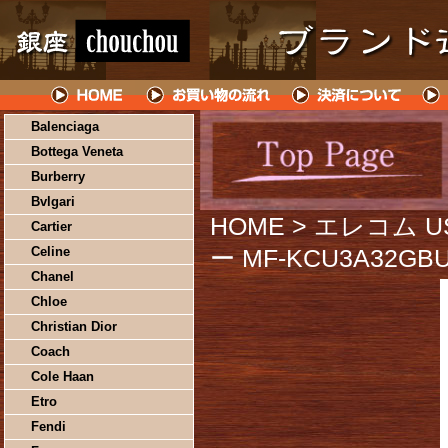
Balenciaga
Bottega Veneta
Burberry
Bvlgari
HOME
> エレコム U
Cartier
Celine
ー MF-KCU3A32GB
Chanel
Chloe
Christian Dior
Coach
Cole Haan
Etro
Fendi