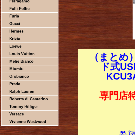
Ferragamo
Folli Follie
Furla
Gucci
Hermes
Krizia
Loewe
Louis Vuitton
（まとめ）
Melie Bianco
ド式US
Miumiu
KCU3
Orobianco
Prada
Ralph Lauren
専門店
Roberta di Camerino
Tommy Hilfiger
Versace
Vivienne Westwood
希