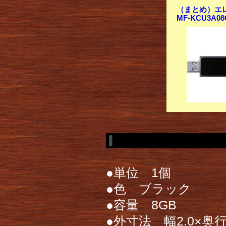
（まとめ）エレコ
MF-KCU3A0
●単位 1個
●色 ブラック
●容量 8GB
●外寸法 幅2.0×奥行き