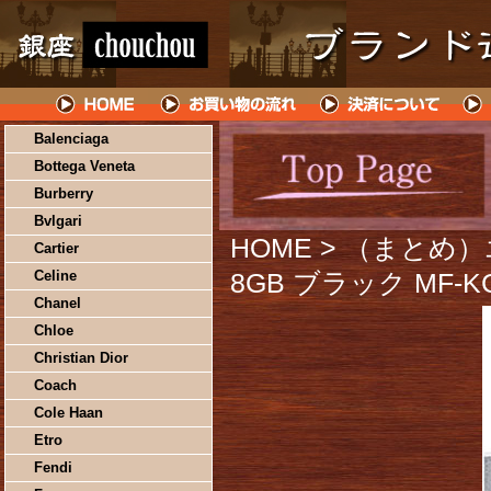
Balenciaga
Bottega Veneta
Burberry
Bvlgari
HOME
> （まとめ）
Cartier
Celine
8GB ブラック MF-K
Chanel
Chloe
Christian Dior
Coach
Cole Haan
Etro
Fendi