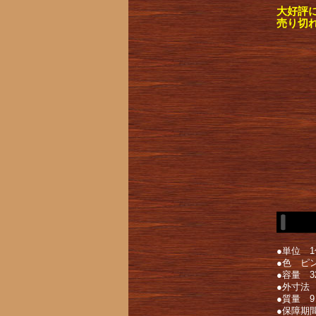
大好評
売り切
●単位 1
●色 ピ
●容量 3
●外寸法 
●質量 9
●保障期