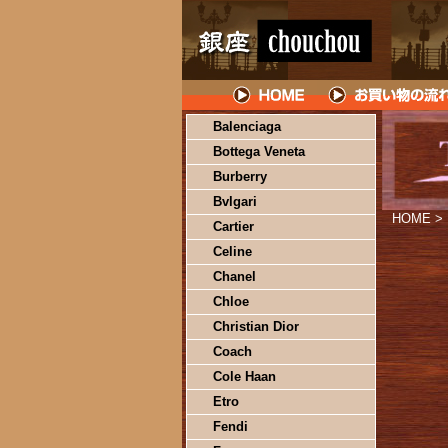
Balenciaga
Bottega Veneta
Burberry
Bvlgari
HOME
>
Cartier
Celine
Chanel
Chloe
Christian Dior
Coach
Cole Haan
Etro
Fendi