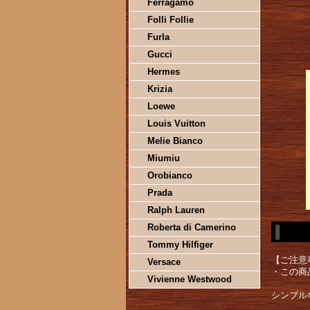
Ferragamo
Folli Follie
Furla
Gucci
Hermes
Krizia
Loewe
Louis Vuitton
Melie Bianco
Miumiu
Orobianco
Prada
Ralph Lauren
Roberta di Camerino
Tommy Hilfiger
【ご注意
Versace
・この商
Vivienne Westwood
シンプル