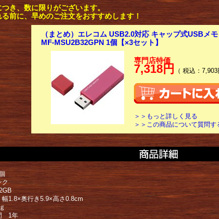
につき、数に限りがございます。
れる前に、早めのご注文をおすすめします！
（まとめ）エレコム USB2.0対応 キャップ式USBメモリ
MF-MSU2B32GPN 1個【×3セット】
専門店特価
7,318円
（ 税込：7,903
＞＞もっと詳しく見る
＞＞この商品について質問す
個
ンク
2GB
幅1.8×奥行き5.9×高さ0.8cm
ｇ
間 1年