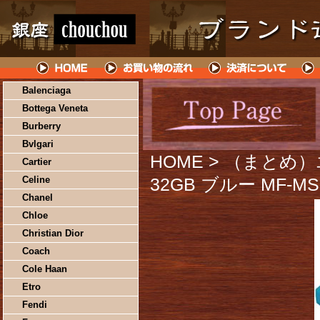
Balenciaga
Bottega Veneta
Burberry
Bvlgari
HOME
> （まとめ）
Cartier
Celine
32GB ブルー MF-M
Chanel
Chloe
Christian Dior
Coach
Cole Haan
Etro
Fendi