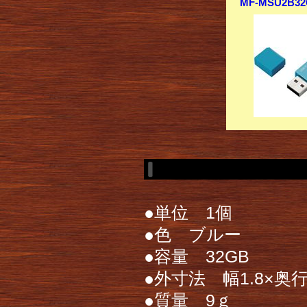
MF-MSU2B3
●単位 1個
●色 ブルー
●容量 32GB
●外寸法 幅1.8×奥行き
●質量 9ｇ