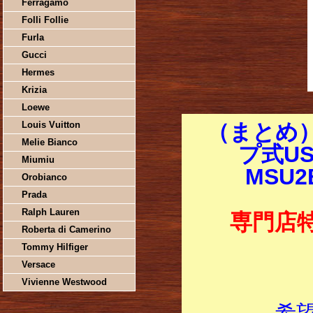
Ferragamo
Folli Follie
Furla
Gucci
Hermes
Krizia
Loewe
Louis Vuitton
（まとめ）
Melie Bianco
プ式US
Miumiu
MSU2
Orobianco
Prada
Ralph Lauren
専門店
Roberta di Camerino
Tommy Hilfiger
Versace
Vivienne Westwood
希