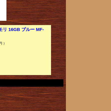
 16GB ブルー MF-
】
円 ）