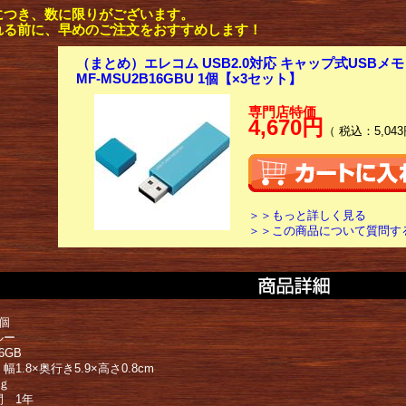
につき、数に限りがございます。
れる前に、早めのご注文をおすすめします！
（まとめ）エレコム USB2.0対応 キャップ式USBメモリ
MF-MSU2B16GBU 1個【×3セット】
専門店特価
4,670円
（ 税込：5,043
＞＞もっと詳しく見る
＞＞この商品について質問す
個
ルー
6GB
幅1.8×奥行き5.9×高さ0.8cm
ｇ
間 1年