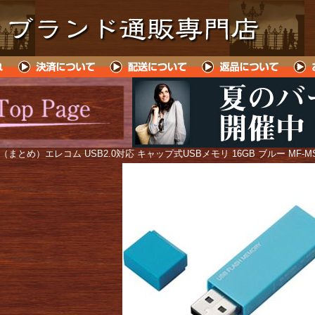
 （まとめ）エレコム USB2.0対応 キャップ式USBメモリ 16GB ブルー MF-MS