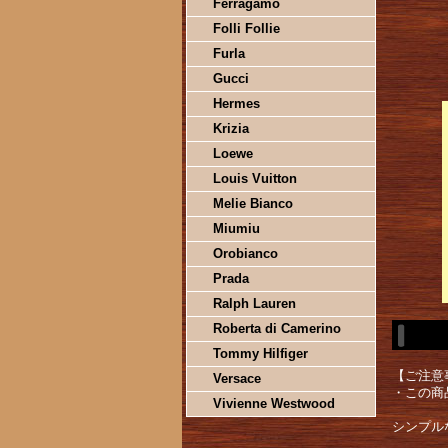
Ferragamo
Folli Follie
Furla
Gucci
Hermes
Krizia
Loewe
Louis Vuitton
Melie Bianco
Miumiu
Orobianco
Prada
Ralph Lauren
Roberta di Camerino
Tommy Hilfiger
【ご注意
Versace
・この商
Vivienne Westwood
シンプル