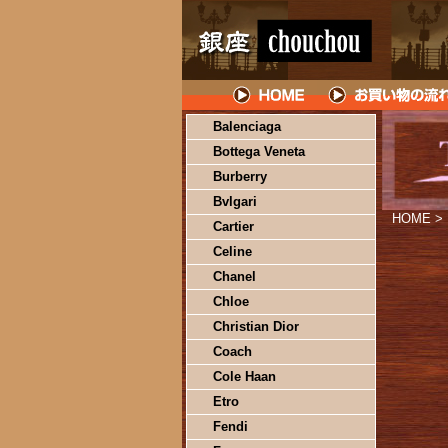
Balenciaga
Bottega Veneta
Burberry
Bvlgari
HOME
>
Cartier
Celine
Chanel
Chloe
Christian Dior
Coach
Cole Haan
Etro
Fendi