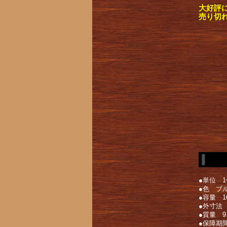
大好評
売り切
●単位 1
●色 ブ
●容量 1
●外寸法 
●質量 9
●保障期