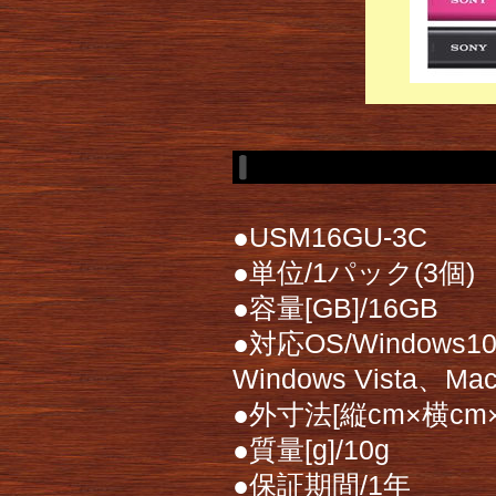
●USM16GU-3C
●単位/1パック(3個)
●容量[GB]/16GB
●対応OS/Windows10
Windows Vista、Ma
●外寸法[縦cm×横cm×高
●質量[g]/10g
●保証期間/1年