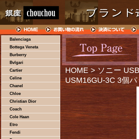
Balenciaga
Bottega Veneta
Burberry
Bvlgari
HOME
> ソニー U
Cartier
Celine
USM16GU-3C 3個
Chanel
Chloe
Christian Dior
Coach
Cole Haan
Etro
Fendi