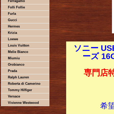
Ferragamo
Folli Follie
Furla
Gucci
Hermes
Krizia
Loewe
Louis Vuitton
ソニー U
Melie Bianco
ーズ 16
Miumiu
Orobianco
専門店
Prada
Ralph Lauren
Roberta di Camerino
Tommy Hilfiger
Versace
Vivienne Westwood
希