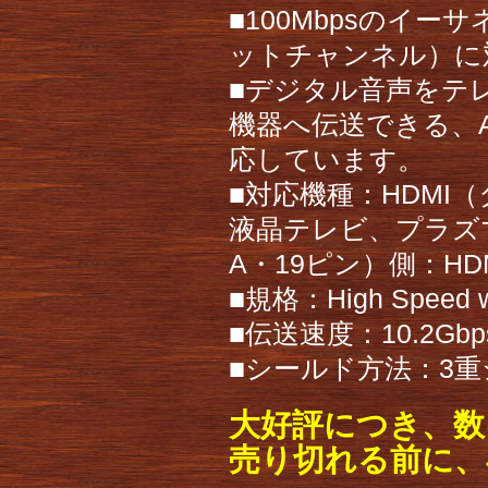
■100Mbpsのイー
ットチャンネル）に
■デジタル音声をテ
機器へ伝送できる、
応しています。
■対応機種：HDMI
液晶テレビ、プラズ
A・19ピン）側：H
■規格：High Speed wi
■伝送速度：10.2Gbp
■シールド方法：3
大好評につき、数
売り切れる前に、