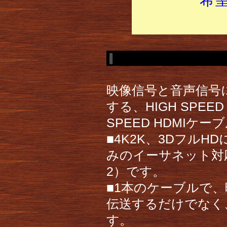
映像信号と音声信号に
する、HIGH SPEED
SPEED HDMIケー
■4K2K、3DフルHDに対
みのイーサネット対応H
2）です。
■1本のケーブルで
伝送するだけでなく
す。