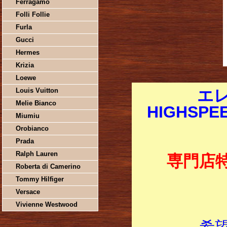
Ferragamo
Folli Follie
Furla
Gucci
Hermes
Krizia
Loewe
Louis Vuitton
エ
Melie Bianco
HIGHSP
Miumiu
Orobianco
Prada
Ralph Lauren
専門店
Roberta di Camerino
Tommy Hilfiger
Versace
Vivienne Westwood
希