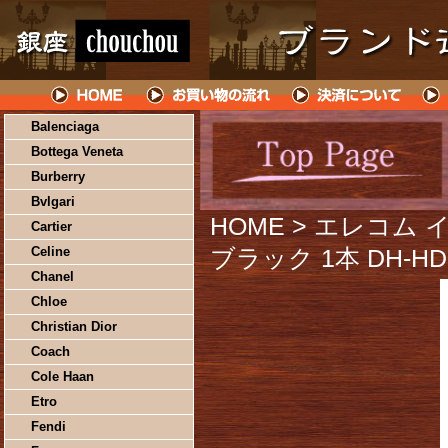
Balenciaga
Bottega Veneta
Burberry
Bvlgari
HOME
> エレコム 
Cartier
Celine
ブラック 1本 DH-HD
Chanel
Chloe
Christian Dior
Coach
Cole Haan
Etro
Fendi