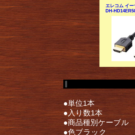
エレコム イーサ
DH-HD14ER5
●単位1本
●入り数1本
●商品種別ケーブル
●色ブラック