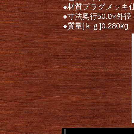
●材質プラグメッキ
●寸法奥行50.0×外径 2
●質量[ｋｇ]0.280kg