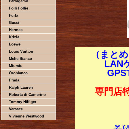
Ferragamo
Folli Follie
Furla
Gucci
Hermes
Krizia
Loewe
Louis Vuitton
（まとめ
Melie Bianco
LAN
Miumiu
GPS
Orobianco
Prada
Ralph Lauren
専門店
Roberta di Camerino
Tommy Hilfiger
Versace
Vivienne Westwood
希