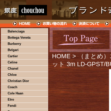
Balenciaga
Bottega Veneta
Burberry
Bvlgari
HOME
> （まとめ）
Cartier
Celine
ット 3m LD-GPST
Chanel
Chloe
Christian Dior
Coach
Cole Haan
Etro
Fendi