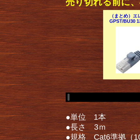
売り切れる前に、
（まとめ）エレコ
GPST/BU30
●単位 1本
●長さ 3ｍ
●規格 Cat6準拠（10B