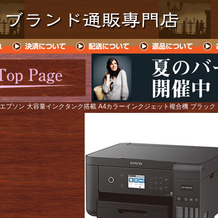
 エプソン 大容量インクタンク搭載 A4カラーインクジェット複合機 ブラック EW