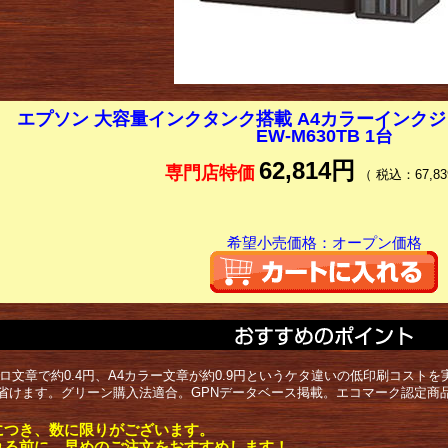
エプソン 大容量インクタンク搭載 A4カラーインク
EW-M630TB 1台
62,814円
専門店特価
（ 税込：67,83
希望小売価格：オープン価格
クロ文章で約0.4円、A4カラー文章が約0.9円というケタ違いの低印刷コス
省けます。グリーン購入法適合。GPNデータベース掲載。エコマーク認定商
につき、数に限りがございます。
れる前に、早めのご注文をおすすめします！