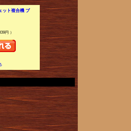
ェット複合機 ブ
839円 ）
る