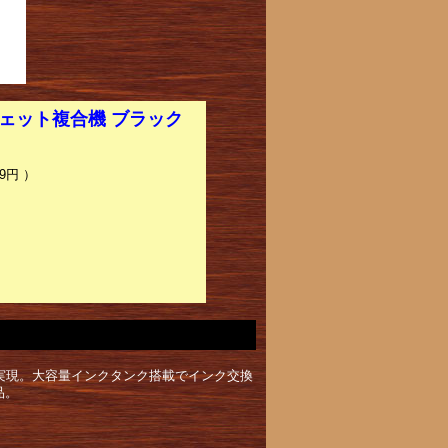
ジェット複合機 ブラック
9円 ）
トを実現。大容量インクタンク搭載でインク交換
品。