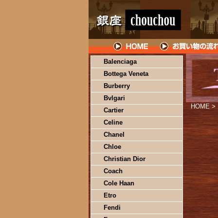
Balenciaga
Bottega Veneta
Burberry
Bvlgari
HOME
>
Cartier
Celine
Chanel
Chloe
Christian Dior
Coach
Cole Haan
Etro
Fendi