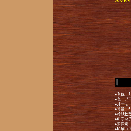
●単位 1
●色 ブ
●外寸法 幅
●質量 5.
●給紙枚数
●印字速度
●消費電
●印刷コス