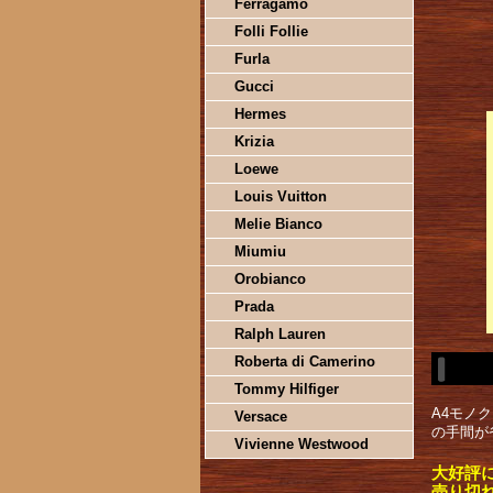
Ferragamo
Folli Follie
Furla
Gucci
Hermes
Krizia
Loewe
Louis Vuitton
Melie Bianco
Miumiu
Orobianco
Prada
Ralph Lauren
Roberta di Camerino
Tommy Hilfiger
A4モノ
Versace
の手間が
Vivienne Westwood
大好評
売り切