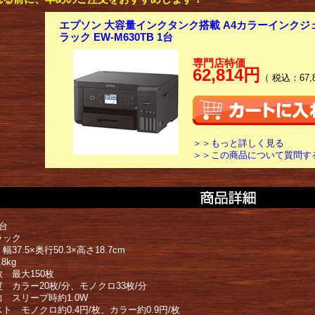
エプソン 大容量インクタンク搭載 A4カラーインクジ
ラック EW-M630TB 1台
専門店特価
62,814円
（ 税込：67,
＞＞もっと詳しく見る
＞＞この商品について質問す
台
ラック
37.5×奥行50.3×高さ18.7cm
8kg
 最大150枚
 カラー20枚/分、モノクロ33枚/分
力 スリープ時約1.0W
ト モノクロ約0.4円/枚、カラー約0.9円/枚