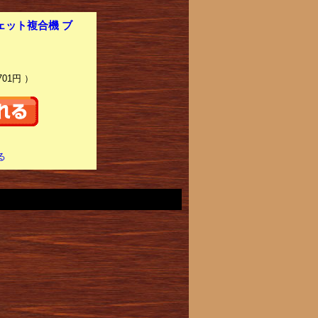
ェット複合機 ブ
701円 ）
る