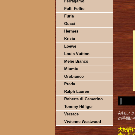
Ferragamo
Folli Follie
Furla
Gucci
Hermes
Krizia
Loewe
Louis Vuitton
Melie Bianco
Miumiu
Orobianco
Prada
Ralph Lauren
Roberta di Camerino
Tommy Hilfiger
A4モノ
Versace
の手間が
Vivienne Westwood
大好評
売り切