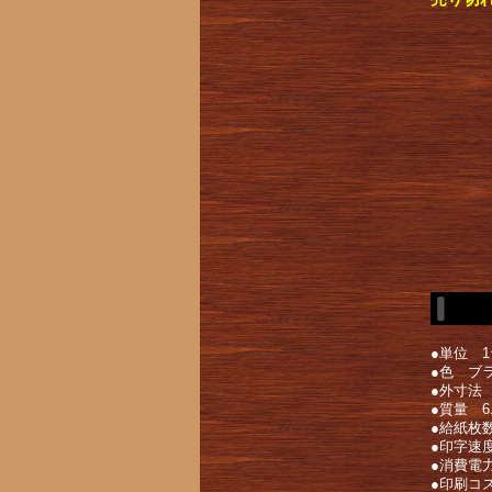
●単位 1
●色 ブ
●外寸法 幅
●質量 6.
●給紙枚数
●印字速度
●消費電
●印刷コス