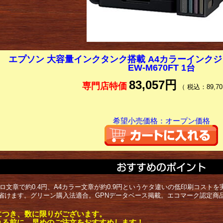
エプソン 大容量インクタンク搭載 A4カラーインク
EW-M670FT 1台
83,057円
専門店特価
（ 税込：89,70
希望小売価格：オープン価格
クロ文章で約0.4円、A4カラー文章が約0.9円というケタ違いの低印刷コス
省けます。グリーン購入法適合。GPNデータベース掲載。エコマーク認定商
につき、数に限りがございます。
れる前に、早めのご注文をおすすめします！