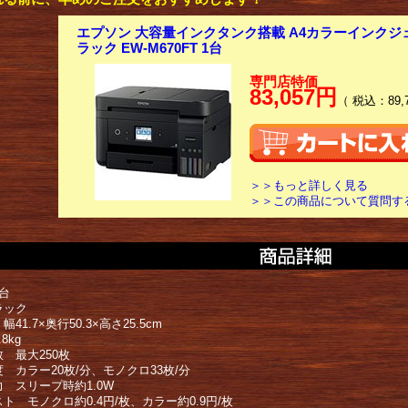
エプソン 大容量インクタンク搭載 A4カラーインクジ
ラック EW-M670FT 1台
専門店特価
83,057円
（ 税込：89,
＞＞もっと詳しく見る
＞＞この商品について質問す
台
ラック
41.7×奥行50.3×高さ25.5cm
8kg
 最大250枚
 カラー20枚/分、モノクロ33枚/分
力 スリープ時約1.0W
ト モノクロ約0.4円/枚、カラー約0.9円/枚