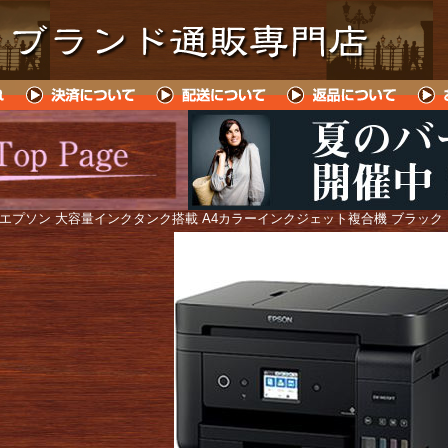
 エプソン 大容量インクタンク搭載 A4カラーインクジェット複合機 ブラック EW-