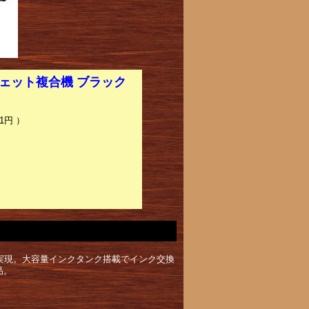
ジェット複合機 ブラック
1円 ）
トを実現。大容量インクタンク搭載でインク交換
品。