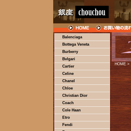
Balenciaga
Bottega Veneta
Burberry
Bvlgari
HOME
>
Cartier
Celine
Chanel
Chloe
Christian Dior
Coach
Cole Haan
Etro
Fendi