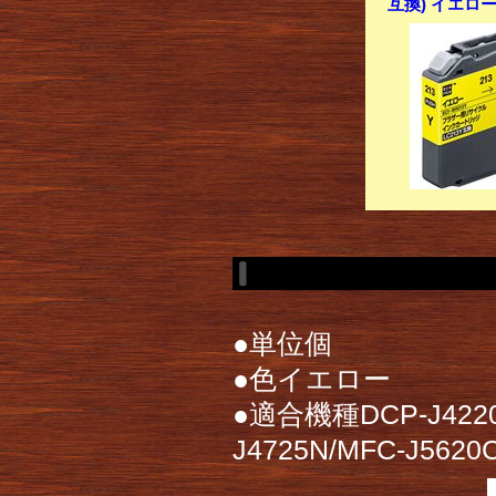
互換) イエロー
●単位個
●色イエロー
●適合機種DCP-J4220N
J4725N/MFC-J562