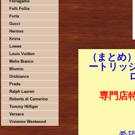
Ferragamo
Folli Follie
Furla
Gucci
Hermes
Krizia
Loewe
Louis Vuitton
（まとめ）
Melie Bianco
ートリッジ 
Miumiu
Orobianco
Prada
Ralph Lauren
専門店
Roberta di Camerino
Tommy Hilfiger
Versace
Vivienne Westwood
希