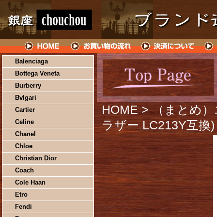
Balenciaga
Bottega Veneta
Burberry
Bvlgari
HOME
> （まとめ
Cartier
Celine
ラザー LC213Y互換
Chanel
Chloe
Christian Dior
Coach
Cole Haan
Etro
Fendi