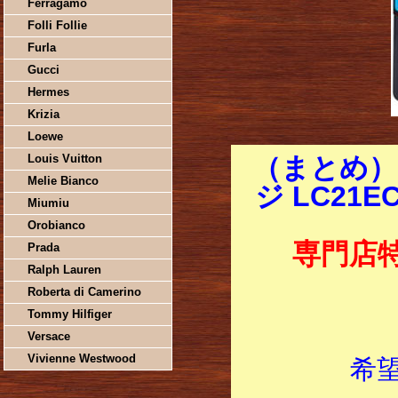
Ferragamo
Folli Follie
Furla
Gucci
Hermes
Krizia
Loewe
Louis Vuitton
（まとめ）b
Melie Bianco
ジ LC21
Miumiu
Orobianco
専門店
Prada
Ralph Lauren
Roberta di Camerino
Tommy Hilfiger
Versace
Vivienne Westwood
希