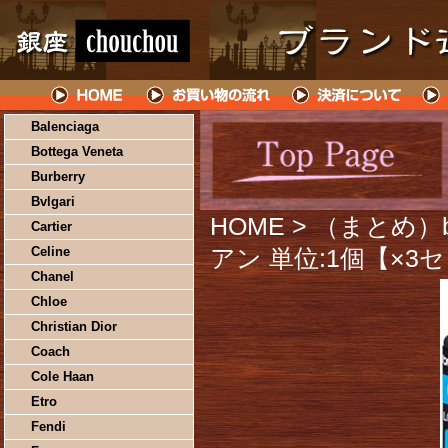
Balenciaga
Bottega Veneta
Burberry
Bvlgari
HOME
> （まとめ）b
Cartier
Celine
アン 単位:1個【×3
Chanel
Chloe
Christian Dior
Coach
Cole Haan
Etro
Fendi