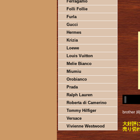
Ferragamo
Folli Follie
Furla
Gucci
Hermes
Krizia
Loewe
Louis Vuitton
Melie Bianco
Miumiu
Orobianco
Prada
Ralph Lauren
Roberta di Camerino
Tommy Hilfiger
brothe
Versace
大好評
Vivienne Westwood
売り切