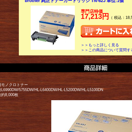
brother 純正トナーカートリッジ TN-62J 単位:1個
専門店特価
17,213円
（ 税込：18,
＞＞もっと詳しく見る
＞＞この商品について質問す
別モノクロトナー
990DW/5755DW/HL-L6400DW/HL-L5200DW/HL-L5100DN
約8,000枚