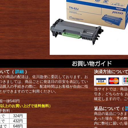
ついて（
詳細
）
決済方法につい
での商品の配送は、佐川急便に委託しております。お
つきましては、商品ごとに発送日の目安を表記してい
品購入の手続きの際に、配達時間はお客様が自由に指
当サイトでは、商品
とができますのでご利用ください。
引き」どちらかを 
確定しますので、ご
国一律540円
00円以上のお買い上げで送料無料）
返品について（
手数料：
商品の返品につきま
まで
324円
あった場合、予め弊
まで
432円
内に弊社に届いた場
まで
648円