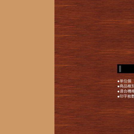
●単位個
●商品種
●適合機種L6
●印字枚数