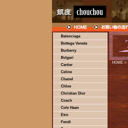
Balenciaga
Bottega Veneta
Burberry
Bvlgari
HOME
>
Cartier
Celine
Chanel
Chloe
Christian Dior
Coach
Cole Haan
Etro
Fendi