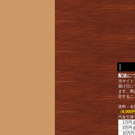
配送に
当サイト
届け日に
ます。商
定するこ
送料：全
（8,0
代金引換
1万円
3万円
10万円