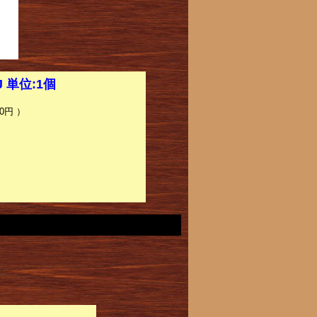
J 単位:1個
0円 ）