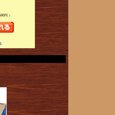
590円 ）
る