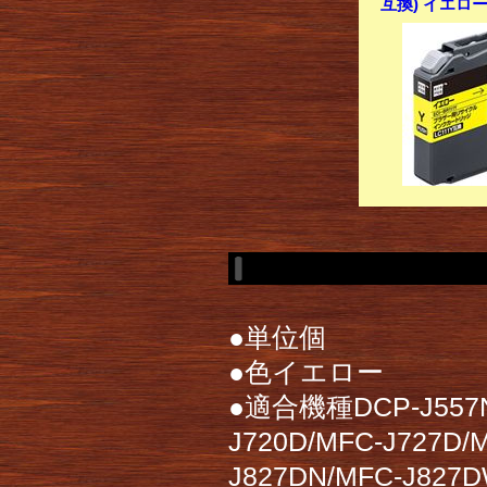
互換) イエロー
●単位個
●色イエロー
●適合機種DCP-J557N/
J720D/MFC-J727D/
J827DN/MFC-J827D