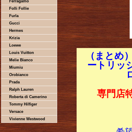
Ferragamo
Folli Follie
Furla
Gucci
Hermes
Krizia
Loewe
Louis Vuitton
（まとめ）
Melie Bianco
ートリッジ 
Miumiu
Orobianco
Prada
Ralph Lauren
専門店
Roberta di Camerino
Tommy Hilfiger
Versace
Vivienne Westwood
希