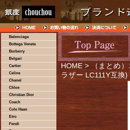
Balenciaga
Bottega Veneta
Burberry
Bvlgari
HOME
> （まとめ
Cartier
Celine
ラザー LC111Y互換
Chanel
Chloe
Christian Dior
Coach
Cole Haan
Etro
Fendi