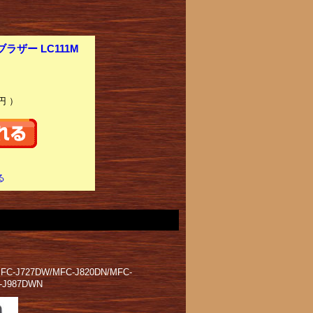
ザー LC111M
円 ）
る
FC-J727DW/MFC-J820DN/MFC-
-J987DWN