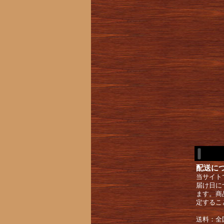
配送に
当サイト
届け日に
ます。商
定するこ
送料：全