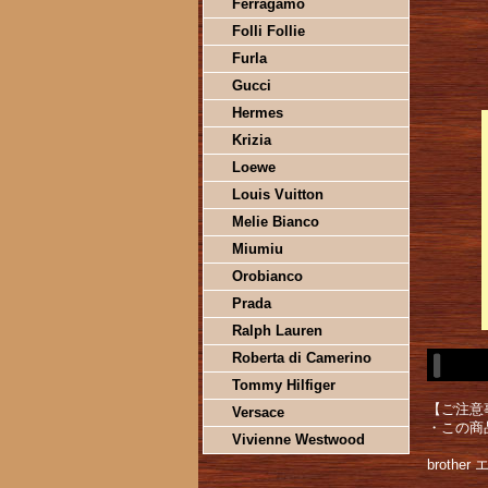
Ferragamo
Folli Follie
Furla
Gucci
Hermes
Krizia
Loewe
Louis Vuitton
Melie Bianco
Miumiu
Orobianco
Prada
Ralph Lauren
Roberta di Camerino
Tommy Hilfiger
【ご注意
Versace
・この商
Vivienne Westwood
broth