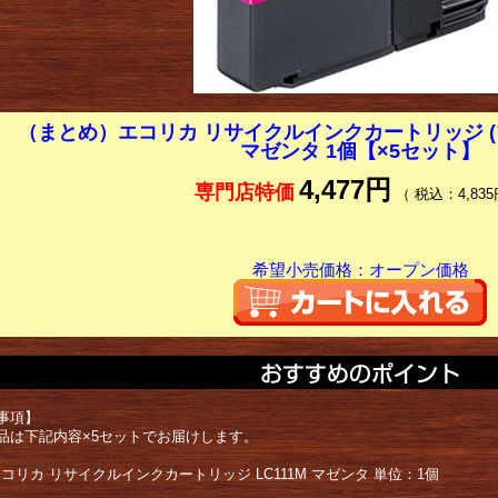
（まとめ）エコリカ リサイクルインクカートリッジ (ブラ
マゼンタ 1個【×5セット】
4,477円
専門店特価
（ 税込：4,835
希望小売価格：オープン価格
事項】
品は下記内容×5セットでお届けします。
er エコリカ リサイクルインクカートリッジ LC111M マゼンタ 単位：1個