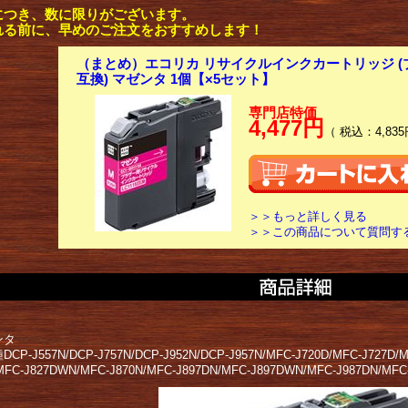
につき、数に限りがございます。
れる前に、早めのご注文をおすすめします！
（まとめ）エコリカ リサイクルインクカートリッジ (ブラ
互換) マゼンタ 1個【×5セット】
専門店特価
4,477円
（ 税込：4,835
＞＞もっと詳しく見る
＞＞この商品について質問す
ンタ
P-J557N/DCP-J757N/DCP-J952N/DCP-J957N/MFC-J720D/MFC-J727D/M
MFC-J827DWN/MFC-J870N/MFC-J897DN/MFC-J897DWN/MFC-J987DN/MFC