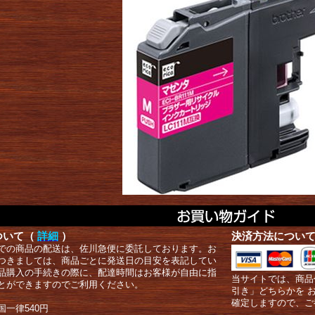
ついて（
詳細
）
決済方法につい
での商品の配送は、佐川急便に委託しております。お
つきましては、商品ごとに発送日の目安を表記してい
品購入の手続きの際に、配達時間はお客様が自由に指
当サイトでは、商品
とができますのでご利用ください。
引き」どちらかを 
確定しますので、ご
国一律540円