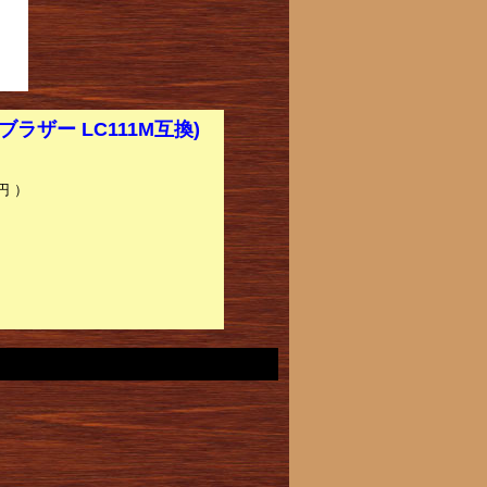
ザー LC111M互換)
円 ）