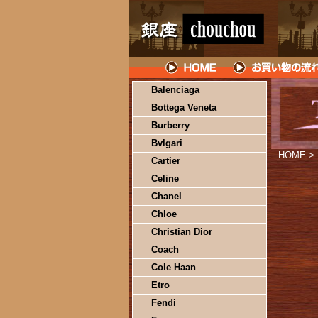
Balenciaga
Bottega Veneta
Burberry
Bvlgari
HOME
>
Cartier
Celine
Chanel
Chloe
Christian Dior
Coach
Cole Haan
Etro
Fendi