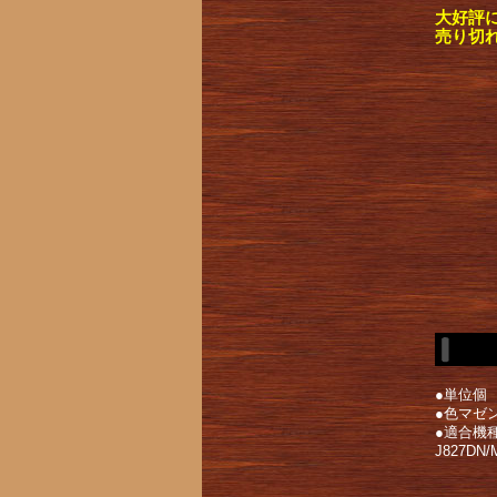
大好評
売り切
●単位個
●色マゼ
●適合機種DC
J827DN/