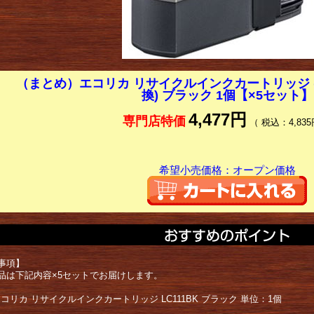
（まとめ）エコリカ リサイクルインクカートリッジ (ブ
換) ブラック 1個【×5セット】
4,477円
専門店特価
（ 税込：4,835
希望小売価格：オープン価格
事項】
品は下記内容×5セットでお届けします。
er エコリカ リサイクルインクカートリッジ LC111BK ブラック 単位：1個