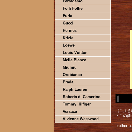
Ferragamo
Folli Follie
Furla
Gucci
Hermes
Krizia
Loewe
Louis Vuitton
Melie Bianco
Miumiu
Orobianco
Prada
Ralph Lauren
Roberta di Camerino
Tommy Hilfiger
【ご注意
Versace
・この商
Vivienne Westwood
broth