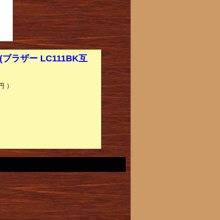
ラザー LC111BK互
円 ）