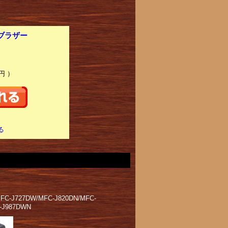
ブラザー
円 ）
る
FC-J727DW/MFC-J820DN/MFC-
-J987DWN