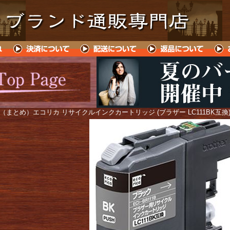
 （まとめ）エコリカ リサイクルインクカートリッジ (ブラザー LC111BK互換