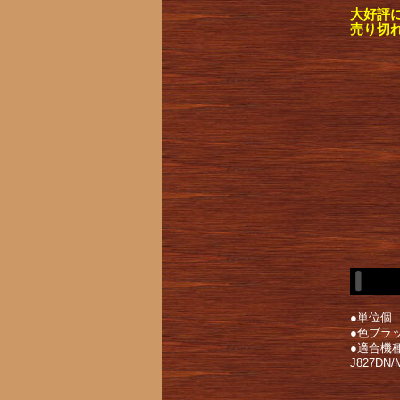
大好評
売り切
●単位個
●色ブラ
●適合機種DC
J827DN/