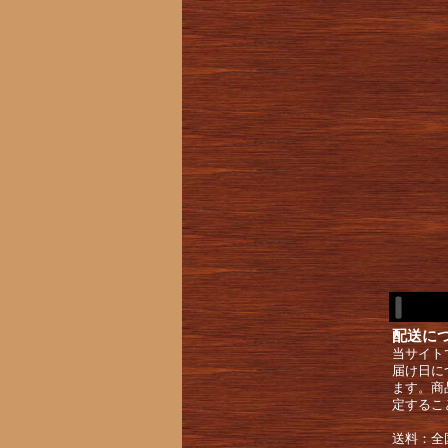
配送に
当サイト
届け日に
ます。商
定するこ
送料：全