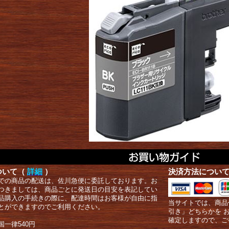
ついて（
詳細
）
決済方法につい
での商品の配送は、佐川急便に委託しております。お
つきましては、商品ごとに発送日の目安を表記してい
品購入の手続きの際に、配達時間はお客様が自由に指
当サイトでは、商品
とができますのでご利用ください。
引き」どちらかを 
確定しますので、ご
国一律540円