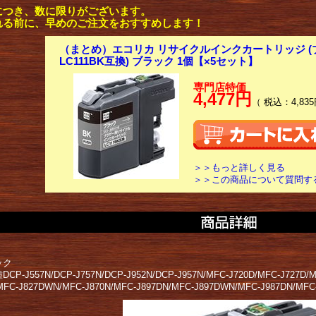
につき、数に限りがございます。
れる前に、早めのご注文をおすすめします！
（まとめ）エコリカ リサイクルインクカートリッジ (
LC111BK互換) ブラック 1個【×5セット】
専門店特価
4,477円
（ 税込：4,835
＞＞もっと詳しく見る
＞＞この商品について質問す
ック
P-J557N/DCP-J757N/DCP-J952N/DCP-J957N/MFC-J720D/MFC-J727D/M
MFC-J827DWN/MFC-J870N/MFC-J897DN/MFC-J897DWN/MFC-J987DN/MFC