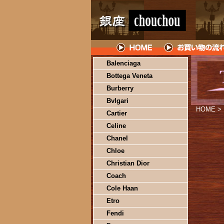
Balenciaga
Bottega Veneta
Burberry
Bvlgari
HOME
>
Cartier
Celine
Chanel
Chloe
Christian Dior
Coach
Cole Haan
Etro
Fendi