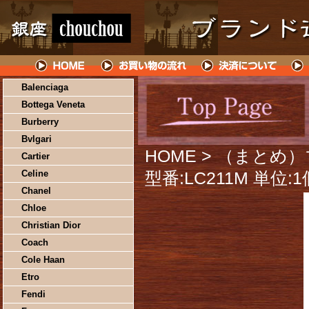
Balenciaga
Bottega Veneta
Burberry
Bvlgari
HOME
> （まとめ
Cartier
Celine
型番:LC211M 単位
Chanel
Chloe
Christian Dior
Coach
Cole Haan
Etro
Fendi