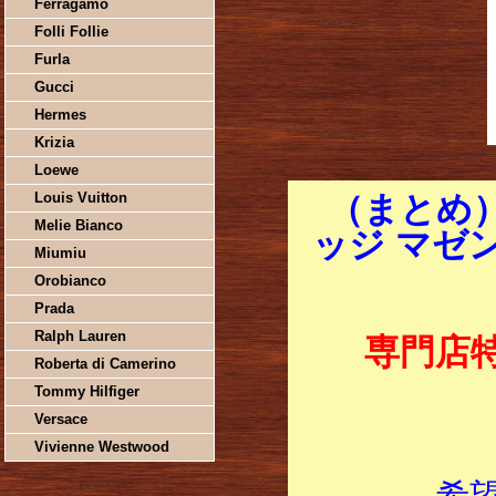
Ferragamo
Folli Follie
Furla
Gucci
Hermes
Krizia
Loewe
Louis Vuitton
（まとめ
Melie Bianco
ッジ マゼンタ
Miumiu
Orobianco
Prada
Ralph Lauren
専門店
Roberta di Camerino
Tommy Hilfiger
Versace
Vivienne Westwood
希